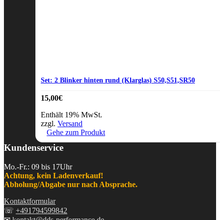
Set: 2 Blinker hinten rund (Klarglas) S50,S51,SR50
15,00
€
Enthält 19% MwSt.
zzgl.
Versand
Gehe zum Produkt
Kundenservice
Mo.-Fr.: 09 bis 17Uhr
Achtung, kein Ladenverkauf!
Abholung/Abgabe nur nach Absprache.
Kontaktformular
☏
+491794599842
✉
kontakt@dds-performance.de