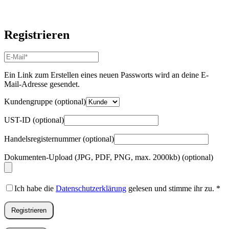
Registrieren
E-
Mail-
Adresse
*
Ein Link zum Erstellen eines neuen Passworts wird an deine E-
Erforderlich
Mail-Adresse gesendet.
Kundengruppe
(optional)
UST-ID
(optional)
Handelsregisternummer
(optional)
Dokumenten-Upload (JPG, PDF, PNG, max. 2000kb)
(optional)
Ich habe die
Datenschutzerklärung
gelesen und stimme ihr zu.
*
Registrieren