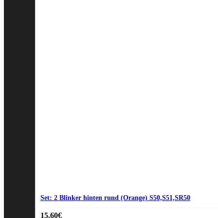
Set: 2 Blinker hinten rund (Orange) S50,S51,SR50
15,60
€