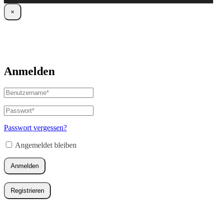
×
Anmelden
Benutzername
oder
E-
Passwort
*
Erforderlich
Mail-
Adresse
*
Passwort vergessen?
Erforderlich
Angemeldet bleiben
Anmelden
Registrieren