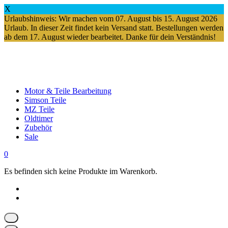
X
Urlaubshinweis: Wir machen vom 07. August bis 15. August 2026
Urlaub. In dieser Zeit findet kein Versand statt. Bestellungen werden
ab dem 17. August wieder bearbeitet. Danke für dein Verständnis!
Springe
zum
Inhalt
Motor & Teile Bearbeitung
Simson Teile
MZ Teile
Oldtimer
Zubehör
Sale
0
Es befinden sich keine Produkte im Warenkorb.