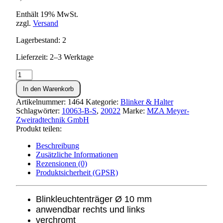
Enthält 19% MwSt.
zzgl.
Versand
Lagerbestand: 2
Lieferzeit: 2–3 Werktage
Blinkleuchtenträger
vorn
In den Warenkorb
(verchromt)
S50,S51,S70
Artikelnummer:
1464
Kategorie:
Blinker & Halter
Menge
Schlagwörter:
10063-B-S
,
20022
Marke:
MZA Meyer-
Zweiradtechnik GmbH
Produkt teilen:
Beschreibung
Zusätzliche Informationen
Rezensionen (0)
Produktsicherheit (GPSR)
Blinkleuchtenträger Ø 10 mm
anwendbar rechts und links
verchromt