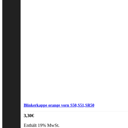
Blinkerkappe orange vorn S50,S51,SR50
3,30
€
Enthält 19% MwSt.