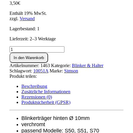
3,50
€
Enthält 19% MwSt.
zzgl.
Versand
Lagerbestand: 1
Lieferzeit: 2–3 Werktage
Blinkleuchtenhalter
hinten
In den Warenkorb
(chrom)
S50,S51,S70
Artikelnummer:
1463
Kategorie:
Blinker & Halter
Menge
Schlagwort:
10051A
Marke:
Simson
Produkt teilen:
Beschreibung
Zusätzliche Informationen
Rezensionen (0)
Produktsicherheit (GPSR)
Blinkerträger hinten Ø 10mm
verchromt
passend Modelle: S50, S51, S70