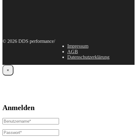
© 2026 DDS performance
/
Impressum
AGB
Datenschutzerklärung
×
Anmelden
Benutzername
oder
E-
Passwort
*
Erforderlich
Mail-