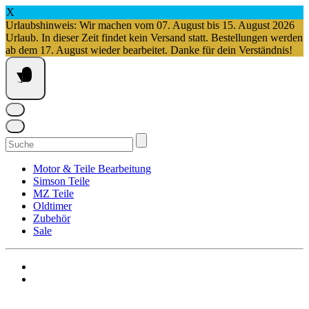
X
Urlaubshinweis: Wir machen vom 07. August bis 15. August 2026
Urlaub. In dieser Zeit findet kein Versand statt. Bestellungen werden
ab dem 17. August wieder bearbeitet. Danke für dein Verständnis!
Springe
zum
Inhalt
Suchen
nach:
Motor & Teile Bearbeitung
Simson Teile
MZ Teile
Oldtimer
Zubehör
Sale