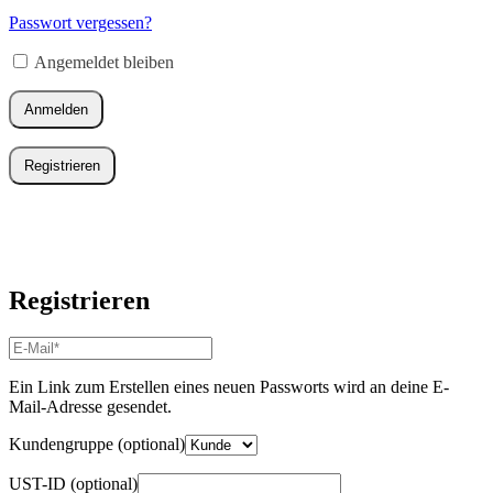
Adresse
*
Passwort vergessen?
Erforderlich
Angemeldet bleiben
Anmelden
Registrieren
Registrieren
E-
Mail-
Adresse
*
Ein Link zum Erstellen eines neuen Passworts wird an deine E-
Erforderlich
Mail-Adresse gesendet.
Kundengruppe
(optional)
UST-ID
(optional)