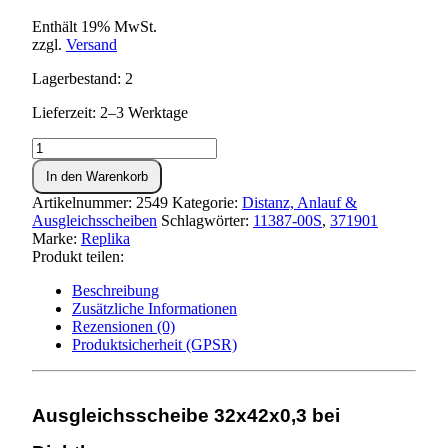
Enthält 19% MwSt.
zzgl.
Versand
Lagerbestand: 2
Lieferzeit: 2–3 Werktage
Ausgleichsscheibe
32x42x0,3
In den Warenkorb
(Dichtkappe)
Menge
Artikelnummer:
2549
Kategorie:
Distanz, Anlauf &
Ausgleichsscheiben
Schlagwörter:
11387-00S
,
371901
Marke:
Replika
Produkt teilen:
Beschreibung
Zusätzliche Informationen
Rezensionen (0)
Produktsicherheit (GPSR)
Ausgleichsscheibe 32x42x0,3 bei