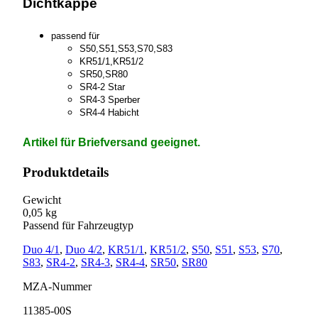
Dichtkappe
passend für
S50,S51,S53,S70,S83
KR51/1,KR51/2
SR50,SR80
SR4-2 Star
SR4-3 Sperber
SR4-4 Habicht
Artikel für Briefversand geeignet.
Produktdetails
Gewicht
0,05 kg
Passend für Fahrzeugtyp
Duo 4/1
,
Duo 4/2
,
KR51/1
,
KR51/2
,
S50
,
S51
,
S53
,
S70
,
S83
,
SR4-2
,
SR4-3
,
SR4-4
,
SR50
,
SR80
MZA-Nummer
11385-00S