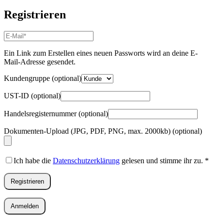
Registrieren
E-
Mail-
Adresse
*
Ein Link zum Erstellen eines neuen Passworts wird an deine E-
Erforderlich
Mail-Adresse gesendet.
Kundengruppe
(optional)
UST-ID
(optional)
Handelsregisternummer
(optional)
Dokumenten-Upload (JPG, PDF, PNG, max. 2000kb)
(optional)
Ich habe die
Datenschutzerklärung
gelesen und stimme ihr zu.
*
Registrieren
Anmelden