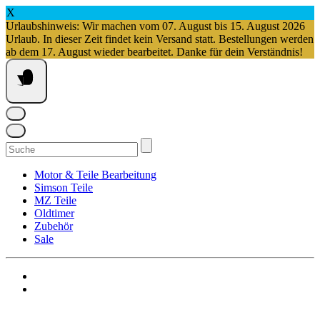
X
Urlaubshinweis: Wir machen vom 07. August bis 15. August 2026
Urlaub. In dieser Zeit findet kein Versand statt. Bestellungen werden
ab dem 17. August wieder bearbeitet. Danke für dein Verständnis!
Springe
zum
Inhalt
Suchen
nach:
Motor & Teile Bearbeitung
Simson Teile
MZ Teile
Oldtimer
Zubehör
Sale