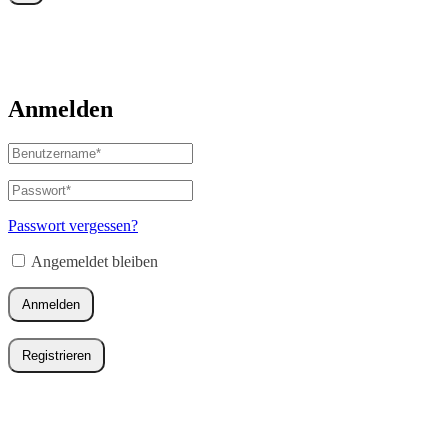
Anmelden
Benutzername
oder
E-
Passwort
*
Erforderlich
Mail-
Adresse
*
Passwort vergessen?
Erforderlich
Angemeldet bleiben
Anmelden
Registrieren