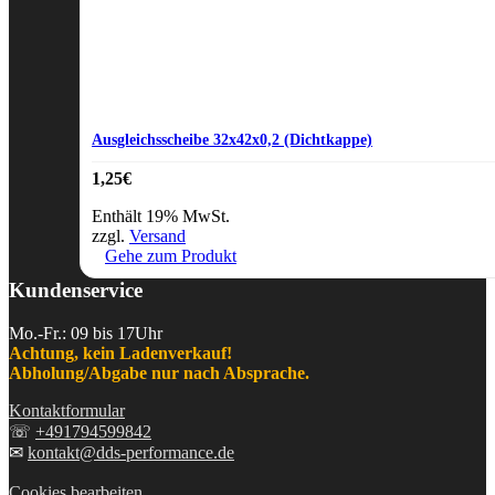
Ausgleichsscheibe 32x42x0,2 (Dichtkappe)
1,25
€
Enthält 19% MwSt.
zzgl.
Versand
Gehe zum Produkt
Kundenservice
Mo.-Fr.: 09 bis 17Uhr
Achtung, kein Ladenverkauf!
Abholung/Abgabe nur nach Absprache.
Kontaktformular
☏
+491794599842
✉
kontakt@dds-performance.de
Cookies bearbeiten