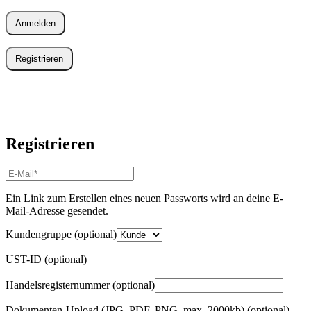
Anmelden
Registrieren
Registrieren
E-
Mail-
Adresse
*
Ein Link zum Erstellen eines neuen Passworts wird an deine E-
Erforderlich
Mail-Adresse gesendet.
Kundengruppe
(optional)
UST-ID
(optional)
Handelsregisternummer
(optional)
Dokumenten-Upload (JPG, PDF, PNG, max. 2000kb)
(optional)