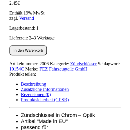
2,45
€
Enthält 19% MwSt.
zzgl.
Versand
Lagerbestand: 1
Lieferzeit: 2–3 Werktage
Zündschlüssel
In den Warenkorb
chrom-
Optik
S50,S51,KR51,SR4-
Artikelnummer:
2006
Kategorie:
Zündschlösser
Schlagwort:
Menge
10154C
Marke:
FEZ Fahrzeugteile GmbH
Produkt teilen:
Beschreibung
Zusätzliche Informationen
Rezensionen (0)
Produktsicherheit (GPSR)
Zündschlüssel in Chrom – Optik
Artikel "Made in EU"
passend für