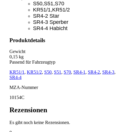
S50,S51,S70
KR51/1,KR51/2
SR4-2 Star
SR4-3 Sperber
SR4-4 Habicht
Produktdetails
Gewicht
0,15 kg
Passend für Fahrzeugtyp
KR51/1
,
KR51/2
,
S50
,
S51
,
S70
,
SR4-1
,
SR4-2
,
SR4-3
,
SR4-4
MZA-Nummer
10154C
Rezensionen
Es gibt noch keine Rezensionen.