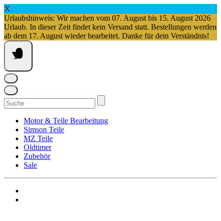
X
Urlaubshinweis: Wir machen vom 07. August bis 15. August 2026
Urlaub. In dieser Zeit findet kein Versand statt. Bestellungen werden
ab dem 17. August wieder bearbeitet. Danke für dein Verständnis!
Springe
zum
Inhalt
Suchen
nach:
Motor & Teile Bearbeitung
Simson Teile
MZ Teile
Oldtimer
Zubehör
Sale