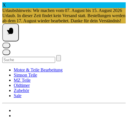
X
Urlaubshinweis: Wir machen vom 07. August bis 15. August 2026
Urlaub. In dieser Zeit findet kein Versand statt. Bestellungen werden
ab dem 17. August wieder bearbeitet. Danke für dein Verständnis!
Springe
zum
Inhalt
Suchen
nach:
Motor & Teile Bearbeitung
Simson Teile
MZ Teile
Oldtimer
Zubehör
Sale