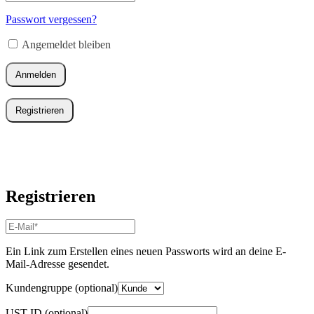
Erforderlich
Mail-
Adresse
*
Passwort vergessen?
Erforderlich
Angemeldet bleiben
Anmelden
Registrieren
Registrieren
E-
Mail-
Adresse
*
Ein Link zum Erstellen eines neuen Passworts wird an deine E-
Erforderlich
Mail-Adresse gesendet.
Kundengruppe
(optional)
UST-ID
(optional)