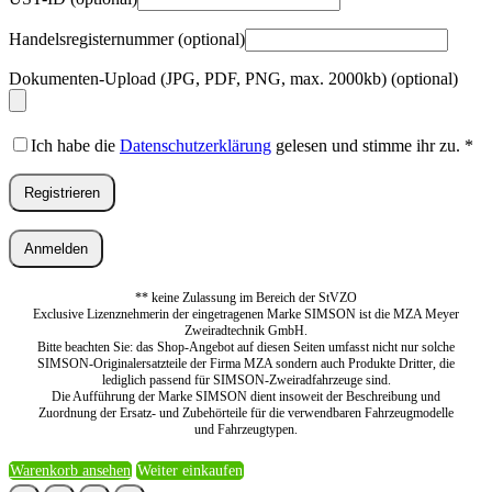
Handelsregisternummer
(optional)
Dokumenten-Upload (JPG, PDF, PNG, max. 2000kb)
(optional)
Ich habe die
Datenschutzerklärung
gelesen und stimme ihr zu.
*
Registrieren
Anmelden
** keine Zulassung im Bereich der StVZO
Exclusive Lizenznehmerin der eingetragenen Marke SIMSON ist die MZA Meyer
Zweiradtechnik GmbH.
Bitte beachten Sie: das Shop-Angebot auf diesen Seiten umfasst nicht nur solche
SIMSON-Originalersatzteile der Firma MZA sondern auch Produkte Dritter, die
lediglich passend für SIMSON-Zweiradfahrzeuge sind.
Die Aufführung der Marke SIMSON dient insoweit der Beschreibung und
Zuordnung der Ersatz- und Zubehörteile für die verwendbaren Fahrzeugmodelle
und Fahrzeugtypen.
Warenkorb ansehen
Weiter einkaufen