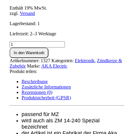
Enthält 19% MwSt.
zzgl.
Versand
Lagerbestand: 1
Lieferzeit: 2–3 Werktage
Zündkerze
M14x240
In den Warenkorb
AKA
Electric
Artikelnummer:
1327
Kategorien:
Elektronik
,
Zündkerze &
Menge
Zubehör
Marke:
AKA Electric
Produkt teilen:
Beschreibung
Zusätzliche Informationen
Rezensionen (0)
Produktsicherheit (GPSR)
passend für MZ
wird auch als ZM 14-240 Spezial
bezeichnet
der Artikel ist ein Fabrikat der Firma Aka