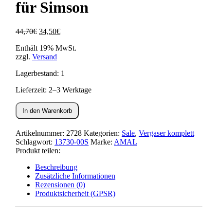
für Simson
Ursprünglicher
Aktueller
44,70
€
34,50
€
Preis
Preis
Enthält 19% MwSt.
war:
ist:
zzgl.
Versand
44,70€
34,50€.
Lagerbestand: 1
Lieferzeit: 2–3 Werktage
Vergaser
In den Warenkorb
AMAL
-
Ø16mm
Artikelnummer:
2728
Kategorien:
Sale
,
Vergaser komplett
für
Schlagwort:
13730-00S
Marke:
AMAL
Simson
Produkt teilen:
Menge
Beschreibung
Zusätzliche Informationen
Rezensionen (0)
Produktsicherheit (GPSR)