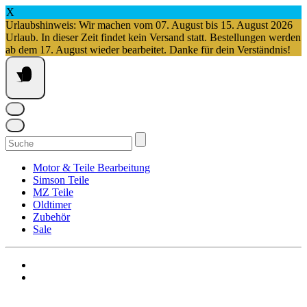
X
Urlaubshinweis: Wir machen vom 07. August bis 15. August 2026
Urlaub. In dieser Zeit findet kein Versand statt. Bestellungen werden
ab dem 17. August wieder bearbeitet. Danke für dein Verständnis!
Springe
zum
Inhalt
Suchen
nach:
Motor & Teile Bearbeitung
Simson Teile
MZ Teile
Oldtimer
Zubehör
Sale