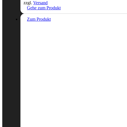
zzgl.
Versand
55,30€
47,50€.
Gehe zum Produkt
Zum Produkt