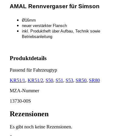
AMAL Rennvergaser für Simson
Ø16mm
neuer verstärkter Flansch
inkl. Produktheft über Aufbau, Technik sowie
Betriebsanleitung
Produktdetails
Passend für Fahrzeugtyp
KR51/1
,
KR51/2
,
S50
,
S51
,
S53
,
SR50
,
SR80
MZA-Nummer
13730-00S
Rezensionen
Es gibt noch keine Rezensionen.