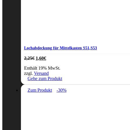
Lochabdeckung für Mittelkasten S51,S53
Ursprünglicher
Aktueller
2,25
€
1,60
€
Preis
Preis
Enthält 19% MwSt.
war:
ist:
zzgl.
Versand
2,25€
1,60€.
Gehe zum Produkt
Zum Produkt
-30%