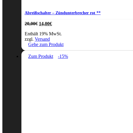
Abreißschalter – Zündunterbrecher rot **
Ursprünglicher
Aktueller
20,00
€
14,00
€
Preis
Preis
Enthält 19% MwSt.
war:
ist:
zzgl.
Versand
20,00€
14,00€.
Gehe zum Produkt
Zum Produkt
-15%