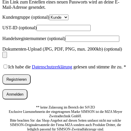
Adresse
*
Ein Link zum Erstellen eines neuen Passworts wird an deine E-
Erforderlich
Mail-Adresse gesendet.
Kundengruppe
(optional)
UST-ID
(optional)
Handelsregisternummer
(optional)
Dokumenten-Upload (JPG, PDF, PNG, max. 2000kb)
(optional)
Ich habe die
Datenschutzerklärung
gelesen und stimme ihr zu.
*
Registrieren
Anmelden
** keine Zulassung im Bereich der StVZO
Exclusive Lizenznehmerin der eingetragenen Marke SIMSON ist die MZA Meyer
Zweiradtechnik GmbH.
Bitte beachten Sie: das Shop-Angebot auf diesen Seiten umfasst nicht nur solche
SIMSON-Originalersatzteile der Firma MZA sondern auch Produkte Dritter, die
lediglich passend für SIMSON-Zweiradfahrzeuge sind.