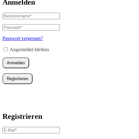
Anmelden
Benutzername
oder
E-
Passwort
*
Erforderlich
Mail-
Adresse
*
Passwort vergessen?
Erforderlich
Angemeldet bleiben
Anmelden
Registrieren
Registrieren
E-
Mail-