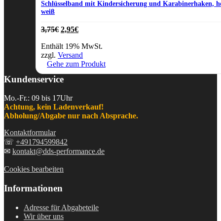
Schlüsselband mit Kindersicherung und Karabinerhaken, h
weiß
Ursprünglicher
Aktueller
3,75
€
2,95
€
Preis
Preis
Enthält 19% MwSt.
war:
ist:
zzgl.
Versand
3,75€
2,95€.
Gehe zum Produkt
Kundenservice
Mo.-Fr.: 09 bis 17Uhr
Achtung, kein Ladenverkauf!
Abholung/Abgabe nur nach Absprache.
Kontaktformular
☏
+491794599842
✉
kontakt@dds-performance.de
Cookies bearbeiten
Informationen
Adresse für Abgabeteile
Wir über uns