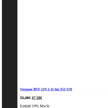
Vergaser BVF 21N 1-11 für S51,S70
Ursprünglicher
Aktueller
55,30
€
47,50
€
Preis
Preis
Enthält 19% MwSt.
war:
ist: