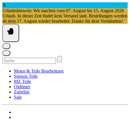
X
Urlaubshinweis: Wir machen vom 07. August bis 15. August 2026
Urlaub. In dieser Zeit findet kein Versand statt. Bestellungen werden
ab dem 17. August wieder bearbeitet. Danke für dein Verständnis!
Springe
zum
Inhalt
Suchen
nach:
Motor & Teile Bearbeitung
Simson Teile
MZ Teile
Oldtimer
Zubehör
Sale