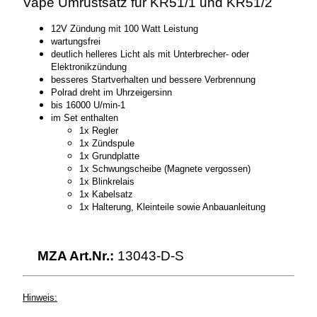
Vape Umrüstsatz für KR51/1 und KR51/2
KR51
Menge
12V Zündung mit 100 Watt Leistung
wartungsfrei
deutlich helleres Licht als mit Unterbrecher- oder
Elektronikzündung
besseres Startverhalten und bessere Verbrennung
Polrad dreht im Uhrzeigersinn
bis 16000 U/min-1
im Set enthalten
1x Regler
1x Zündspule
1x Grundplatte
1x Schwungscheibe (Magnete vergossen)
1x Blinkrelais
1x Kabelsatz
1x Halterung, Kleinteile sowie Anbauanleitung
MZA Art.Nr.:
13043-D-S
Hinweis: