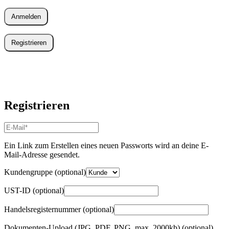
Anmelden
Registrieren
Registrieren
E-
Mail-
Adresse
*
Ein Link zum Erstellen eines neuen Passworts wird an deine E-
Erforderlich
Mail-Adresse gesendet.
Kundengruppe
(optional)
UST-ID
(optional)
Handelsregisternummer
(optional)
Dokumenten-Upload (JPG, PDF, PNG, max. 2000kb)
(optional)