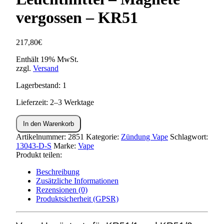
vergossen – KR51
217,80
€
Enthält 19% MwSt.
zzgl.
Versand
Lagerbestand: 1
Lieferzeit: 2–3 Werktage
Set:
In den Warenkorb
Umrüstsatz
VAPE
Artikelnummer:
2851
Kategorie:
Zündung Vape
Schlagwort:
-
13043-D-S
Marke:
Vape
ohne
Produkt teilen:
Batterie
Beschreibung
und
Zusätzliche Informationen
Leuchtmittel
Rezensionen (0)
-
Produktsicherheit (GPSR)
Magnete
vergossen
-