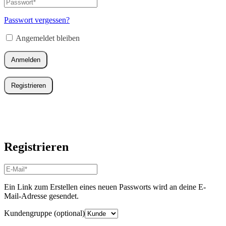
E-
Passwort
*
Erforderlich
Mail-
Adresse
*
Passwort vergessen?
Erforderlich
Angemeldet bleiben
Anmelden
Registrieren
Registrieren
E-
Mail-
Adresse
*
Ein Link zum Erstellen eines neuen Passworts wird an deine E-
Erforderlich
Mail-Adresse gesendet.
Kundengruppe
(optional)