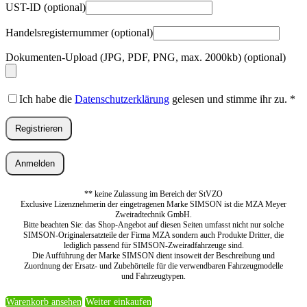
UST-ID
(optional)
Handelsregisternummer
(optional)
Dokumenten-Upload (JPG, PDF, PNG, max. 2000kb)
(optional)
Ich habe die
Datenschutzerklärung
gelesen und stimme ihr zu.
*
Registrieren
Anmelden
** keine Zulassung im Bereich der StVZO
Exclusive Lizenznehmerin der eingetragenen Marke SIMSON ist die MZA Meyer
Zweiradtechnik GmbH.
Bitte beachten Sie: das Shop-Angebot auf diesen Seiten umfasst nicht nur solche
SIMSON-Originalersatzteile der Firma MZA sondern auch Produkte Dritter, die
lediglich passend für SIMSON-Zweiradfahrzeuge sind.
Die Aufführung der Marke SIMSON dient insoweit der Beschreibung und
Zuordnung der Ersatz- und Zubehörteile für die verwendbaren Fahrzeugmodelle
und Fahrzeugtypen.
Warenkorb ansehen
Weiter einkaufen