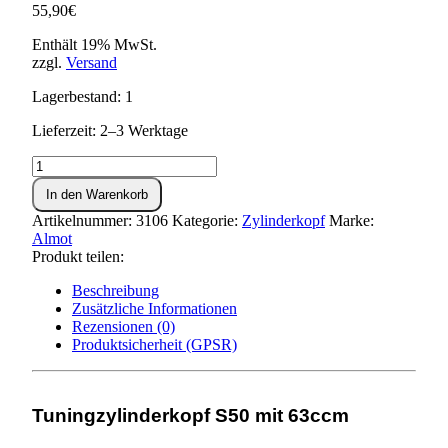
55,90
€
Enthält 19% MwSt.
zzgl.
Versand
Lagerbestand: 1
Lieferzeit: 2–3 Werktage
Tuningzylinderkopf
63ccm
In den Warenkorb
-
S50
Artikelnummer:
3106
Kategorie:
Zylinderkopf
Marke:
Menge
Almot
Produkt teilen:
Beschreibung
Zusätzliche Informationen
Rezensionen (0)
Produktsicherheit (GPSR)
Tuningzylinderkopf S50 mit 63ccm