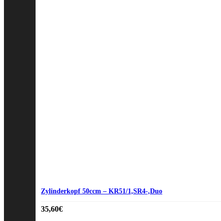
Zylinderkopf 50ccm – KR51/1,SR4-,Duo
35,60
€