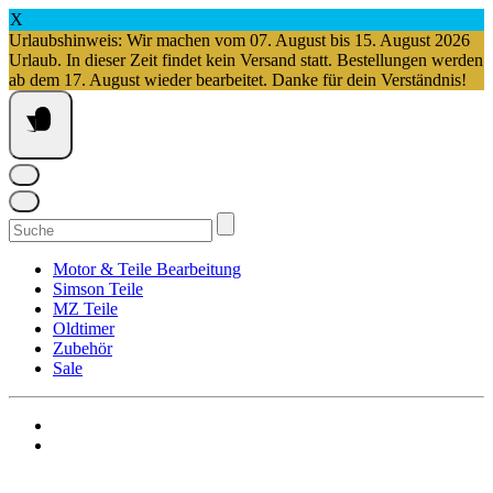
X
Urlaubshinweis: Wir machen vom 07. August bis 15. August 2026
Urlaub. In dieser Zeit findet kein Versand statt. Bestellungen werden
ab dem 17. August wieder bearbeitet. Danke für dein Verständnis!
Springe
zum
Inhalt
Suchen
nach:
Motor & Teile Bearbeitung
Simson Teile
MZ Teile
Oldtimer
Zubehör
Sale