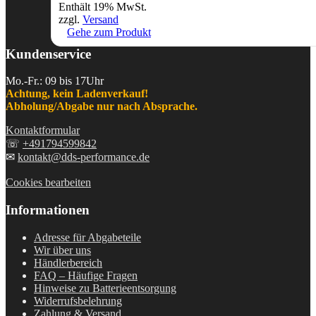
Enthält 19% MwSt.
zzgl.
Versand
Gehe zum Produkt
Kundenservice
Mo.-Fr.: 09 bis 17Uhr
Achtung, kein Ladenverkauf!
Abholung/Abgabe nur nach Absprache.
Kontaktformular
☏
+491794599842
✉
kontakt@dds-performance.de
Cookies bearbeiten
Informationen
Adresse für Abgabeteile
Wir über uns
Händlerbereich
FAQ – Häufige Fragen
Hinweise zu Batterieentsorgung
Widerrufsbelehrung
Zahlung & Versand