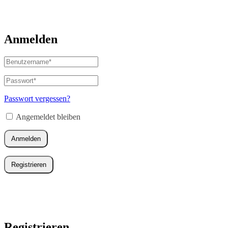
Anmelden
Benutzername
oder
E-
Passwort
*
Erforderlich
Mail-
Adresse
*
Passwort vergessen?
Erforderlich
Angemeldet bleiben
Anmelden
Registrieren
Registrieren