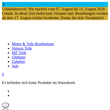
X
Urlaubshinweis: Wir machen vom 07. August bis 15. August 2026
Urlaub. In dieser Zeit findet kein Versand statt. Bestellungen werden
ab dem 17. August wieder bearbeitet. Danke für dein Verständnis!
Springe
zum
Inhalt
Motor & Teile Bearbeitung
Simson Teile
MZ Teile
Oldtimer
Zubehör
Sale
0
Es befinden sich keine Produkte im Warenkorb.