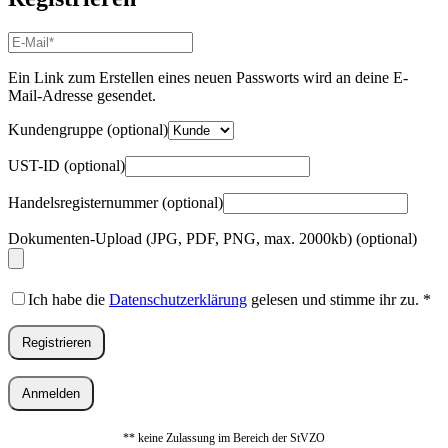
E-
Mail-
Adresse
*
Ein Link zum Erstellen eines neuen Passworts wird an deine E-
Erforderlich
Mail-Adresse gesendet.
Kundengruppe
(optional)
UST-ID
(optional)
Handelsregisternummer
(optional)
Dokumenten-Upload (JPG, PDF, PNG, max. 2000kb)
(optional)
Ich habe die
Datenschutzerklärung
gelesen und stimme ihr zu.
*
Registrieren
Anmelden
** keine Zulassung im Bereich der StVZO