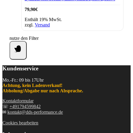
79,90
€
Enthält 19% MwSt.
zzgl.
Versand
nutze den Filter
Kundenservice
Mo.-Fr.: 09 bis 17Uhr
Achtung, kein Ladenverkauf!
Abholung/Abgabe nur nach Absprache.
Kontaktformular
☏
+491794599842
✉
kontakt@dds-performance.de
Cookies bearbeiten