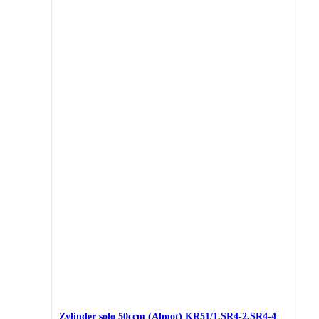
Zylinder solo 50ccm (Almot) KR51/1,SR4-2,SR4-4