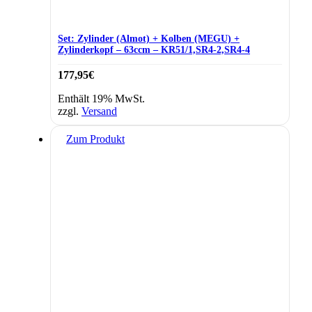
Set: Zylinder (Almot) + Kolben (MEGU) +
Zylinderkopf – 63ccm – KR51/1,SR4-2,SR4-4
177,95
€
Enthält 19% MwSt.
zzgl.
Versand
Zum Produkt