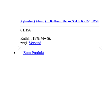
Zylinder (Almot) + Kolben 50ccm S51,KR51/2,SR50
61,15
€
Enthält 19% MwSt.
zzgl.
Versand
Zum Produkt