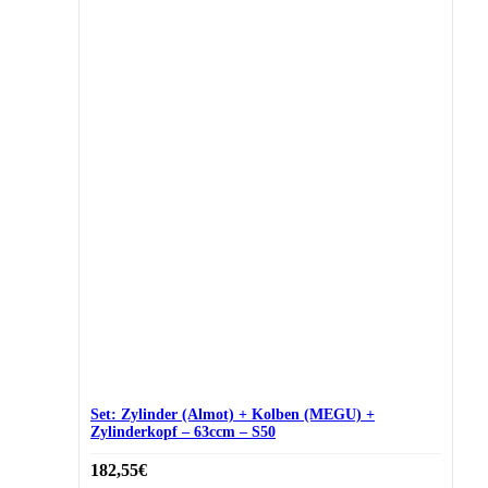
Set: Zylinder (Almot) + Kolben (MEGU) +
Zylinderkopf – 63ccm – S50
182,55
€