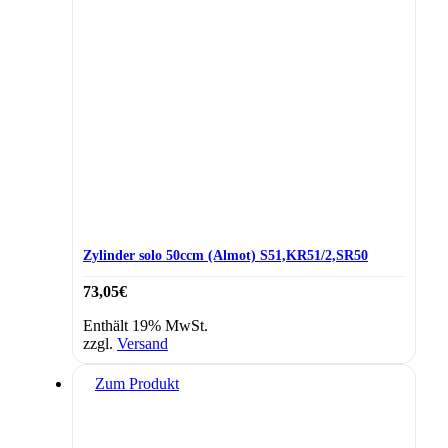
Zylinder solo 50ccm (Almot) S51,KR51/2,SR50
73,05
€
Enthält 19% MwSt.
zzgl.
Versand
Zum Produkt