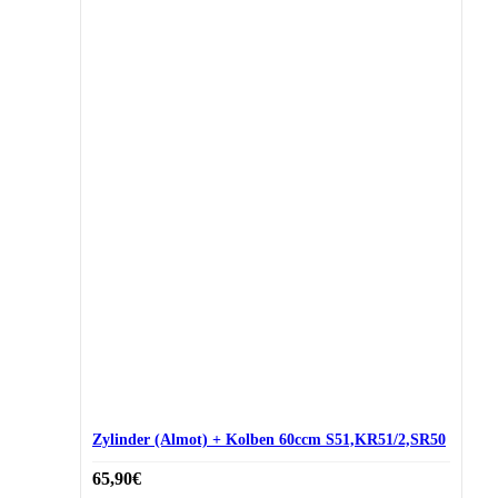
Zylinder (Almot) + Kolben 60ccm S51,KR51/2,SR50
65,90
€