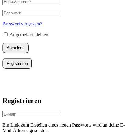
Benutzername
oder
E-
Passwort
*
Erforderlich
Mail-
Adresse
*
Passwort vergessen?
Erforderlich
Angemeldet bleiben
Anmelden
Registrieren
Registrieren
E-
Mail-
Adresse
*
Ein Link zum Erstellen eines neuen Passworts wird an deine E-
Erforderlich
Mail-Adresse gesendet.