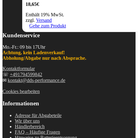
18,65
€
Enthält 19% MwSt.
zzgl.
Versand
Gehe zum Produkt
Kundenservice
Mo.-Fr.: 09 bis 17Uhr
Achtung, kein Ladenverkauf!
Abholung/Abgabe nur nach Absprache.
Kontaktformular
☏
+491794599842
✉
kontakt@dds-performance.de
Cookies bearbeiten
Informationen
Adresse für Abgabeteile
Wir über uns
Händlerbereich
FAQ – Häufige Fragen
Hinweise zu Batterieentsorgung