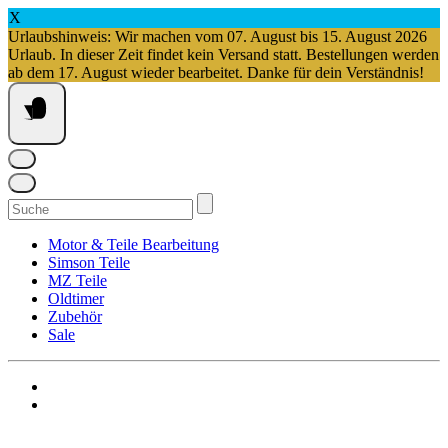
X
Urlaubshinweis: Wir machen vom 07. August bis 15. August 2026
Urlaub. In dieser Zeit findet kein Versand statt. Bestellungen werden
ab dem 17. August wieder bearbeitet. Danke für dein Verständnis!
Springe
zum
Inhalt
Suchen
nach:
Motor & Teile Bearbeitung
Simson Teile
MZ Teile
Oldtimer
Zubehör
Sale