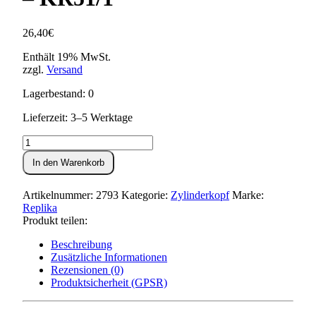
26,40
€
Enthält 19% MwSt.
zzgl.
Versand
Lagerbestand: 0
Lieferzeit: 3–5 Werktage
Tuningzylinderkopf
63ccm
In den Warenkorb
-
KR51/1
Menge
Artikelnummer:
2793
Kategorie:
Zylinderkopf
Marke:
Replika
Produkt teilen:
Beschreibung
Zusätzliche Informationen
Rezensionen (0)
Produktsicherheit (GPSR)