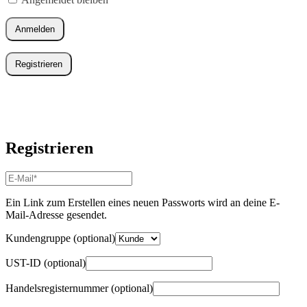
Anmelden
Registrieren
Registrieren
E-
Mail-
Adresse
*
Ein Link zum Erstellen eines neuen Passworts wird an deine E-
Erforderlich
Mail-Adresse gesendet.
Kundengruppe
(optional)
UST-ID
(optional)
Handelsregisternummer
(optional)