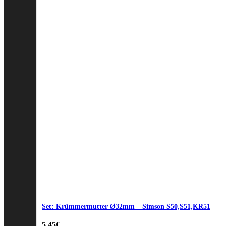
Set: Krümmermutter Ø32mm – Simson S50,S51,KR51
5,45
€