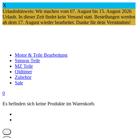
X
Urlaubshinweis: Wir machen vom 07. August bis 15. August 2026
Urlaub. In dieser Zeit findet kein Versand statt. Bestellungen werden
ab dem 17. August wieder bearbeitet. Danke für dein Verständnis!
Springe
zum
Inhalt
Motor & Teile Bearbeitung
Simson Teile
MZ Teile
Oldtimer
Zubehör
Sale
0
Es befinden sich keine Produkte im Warenkorb.