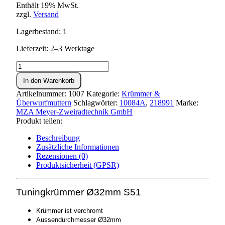
Enthält 19% MwSt.
zzgl.
Versand
Lagerbestand: 1
Lieferzeit: 2–3 Werktage
Tuningkrümmer
Ø32mm
In den Warenkorb
S51
Menge
Artikelnummer:
1007
Kategorie:
Krümmer &
Überwurfmuttern
Schlagwörter:
10084A
,
218991
Marke:
MZA Meyer-Zweiradtechnik GmbH
Produkt teilen:
Beschreibung
Zusätzliche Informationen
Rezensionen (0)
Produktsicherheit (GPSR)
Tuningkrümmer Ø32mm S51
Krümmer ist verchromt
Aussendurchmesser Ø32mm