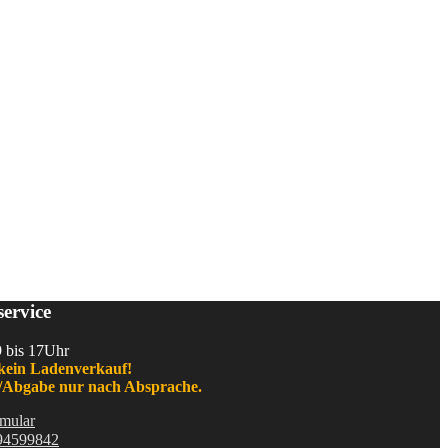
ervice
9 bis 17Uhr
kein Ladenverkauf!
Abgabe nur nach Absprache.
mular
94599842