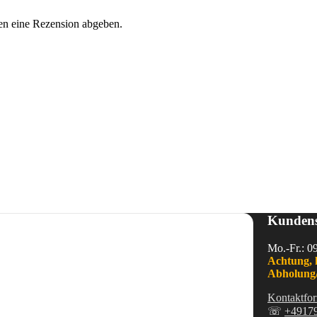
en eine Rezension abgeben.
Kundens
Mo.-Fr.: 0
Achtung, 
Abholung/
Kontaktfor
☏
+4917