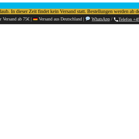
b. In dieser Zeit findet kein Versand statt. Bestellungen werden ab d
r Versand ab 75€ |
Versand aus Deutschland |
WhatsApp
/
Telefon +4