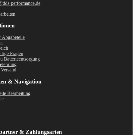
@dds-performance.de
arbeiten
tionen
r Abgabeteile
ns
eich
fige Fragen
u Batterieentsorgung
elehrung
 Versand
ien & Navigation
ile Bearbeitung
le
partner & Zahlungsarten