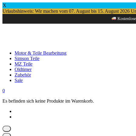
X
Urlaubshinweis: Wir machen vom 07. August bis 15. August 2026 Urlau
Springe
Kostenlose
zum
Inhalt
Motor & Teile Bearbeitung
Simson Teile
MZ Teile
Oldtimer
Zubehör
Sale
0
Es befinden sich keine Produkte im Warenkorb.