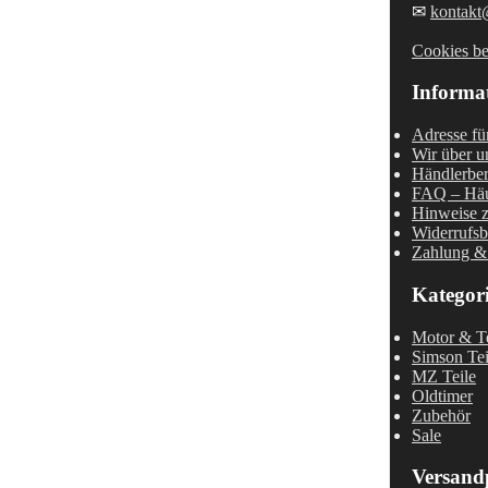
✉
kontakt
Cookies be
Informa
Adresse fü
Wir über u
Händlerber
FAQ – Häu
Hinweise z
Widerrufsb
Zahlung &
Kategor
Motor & Te
Simson Tei
MZ Teile
Oldtimer
Zubehör
Sale
Versand