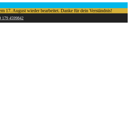
em 17. August wieder bearbeitet. Danke für dein Verständnis!
9 179 4599842