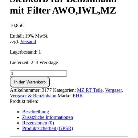
mit Filter AWO,IWL,MZ
10,85
€
Enthält 19% MwSt.
zzgl.
Versand
Lagerbestand: 1
Lieferzeit: 2–3 Werktage
Siebkorb
für
In den Warenkorb
Benzinhahn
mit
Artikelnummer:
3177
Kategorien:
MZ RT Teile
,
Vergaser
,
Filter
Vergaser & Benzinhahn
Marke:
EHR
AWO,IWL,MZ
Produkt teilen:
Menge
Beschreibung
Zusätzliche Informationen
Rezensionen (0)
Produktsicherheit (GPSR)