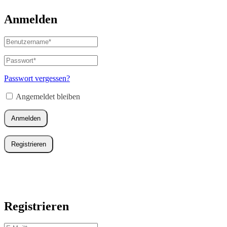
Anmelden
Benutzername
oder
E-
Passwort
*
Erforderlich
Mail-
Adresse
*
Passwort vergessen?
Erforderlich
Angemeldet bleiben
Anmelden
Registrieren
Registrieren
E-