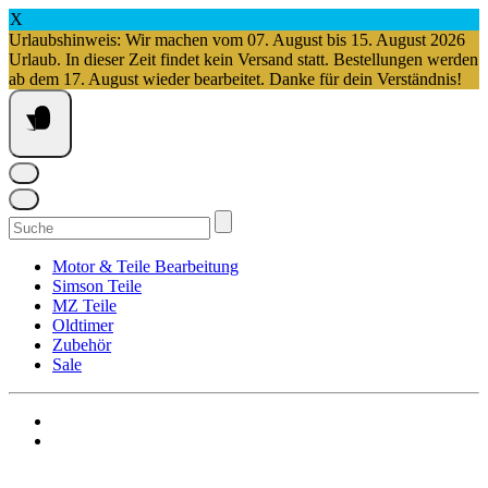
X
Urlaubshinweis: Wir machen vom 07. August bis 15. August 2026
Urlaub. In dieser Zeit findet kein Versand statt. Bestellungen werden
ab dem 17. August wieder bearbeitet. Danke für dein Verständnis!
Springe
zum
Inhalt
Suchen
nach:
Motor & Teile Bearbeitung
Simson Teile
MZ Teile
Oldtimer
Zubehör
Sale