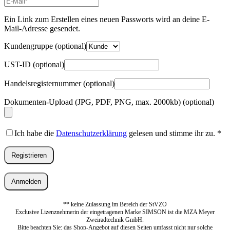
Mail-
Adresse
*
Ein Link zum Erstellen eines neuen Passworts wird an deine E-
Erforderlich
Mail-Adresse gesendet.
Kundengruppe
(optional)
UST-ID
(optional)
Handelsregisternummer
(optional)
Dokumenten-Upload (JPG, PDF, PNG, max. 2000kb)
(optional)
Ich habe die
Datenschutzerklärung
gelesen und stimme ihr zu.
*
Registrieren
Anmelden
** keine Zulassung im Bereich der StVZO
Exclusive Lizenznehmerin der eingetragenen Marke SIMSON ist die MZA Meyer
Zweiradtechnik GmbH.
Bitte beachten Sie: das Shop-Angebot auf diesen Seiten umfasst nicht nur solche