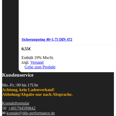
Sicherungsring 40×1,75 DIN 472
0,55
€
Enthält 19% MwSt.
zzgl.
Versand
Gehe zum Produkt
Kundenservice
Mo.-Fr.: 09 bis 17Uhr
Achtung, kein Ladenverkauf!
Abholung/Abgabe nur nach Absprache.
Kontaktformular
☏
+491794599842
✉
kontakt@dds-performance.de