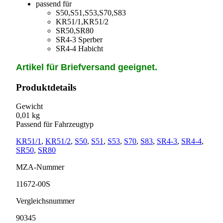
passend für
S50,S51,S53,S70,S83
KR51/1,KR51/2
SR50,SR80
SR4-3 Sperber
SR4-4 Habicht
Artikel für Briefversand geeignet.
Produktdetails
Gewicht
0,01 kg
Passend für Fahrzeugtyp
KR51/1
,
KR51/2
,
S50
,
S51
,
S53
,
S70
,
S83
,
SR4-3
,
SR4-4
,
SR50
,
SR80
MZA-Nummer
11672-00S
Vergleichsnummer
90345