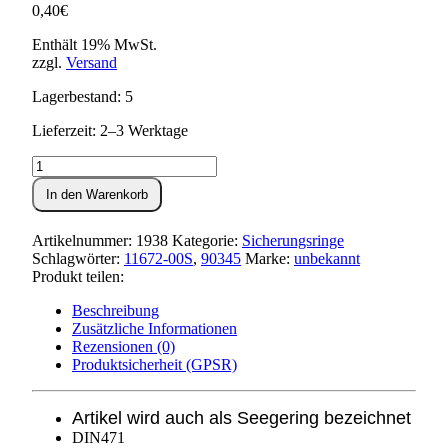
0,40
€
Enthält 19% MwSt.
zzgl.
Versand
Lagerbestand: 5
Lieferzeit: 2–3 Werktage
Sicherungsring
16x1
In den Warenkorb
für
Kickstarterwelle
Menge
Artikelnummer:
1938
Kategorie:
Sicherungsringe
Schlagwörter:
11672-00S
,
90345
Marke:
unbekannt
Produkt teilen:
Beschreibung
Zusätzliche Informationen
Rezensionen (0)
Produktsicherheit (GPSR)
Artikel wird auch als Seegering bezeichnet
DIN471