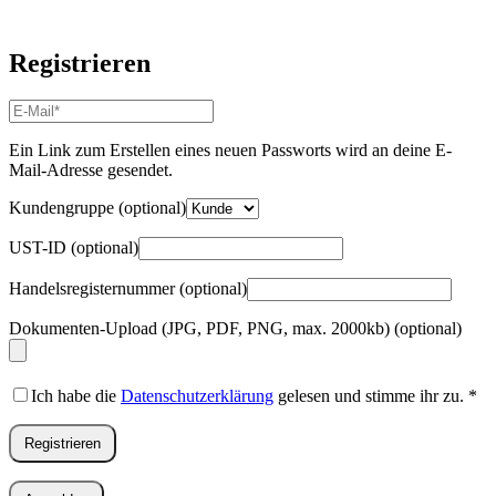
Registrieren
E-
Mail-
Adresse
*
Ein Link zum Erstellen eines neuen Passworts wird an deine E-
Erforderlich
Mail-Adresse gesendet.
Kundengruppe
(optional)
UST-ID
(optional)
Handelsregisternummer
(optional)
Dokumenten-Upload (JPG, PDF, PNG, max. 2000kb)
(optional)
Ich habe die
Datenschutzerklärung
gelesen und stimme ihr zu.
*
Registrieren