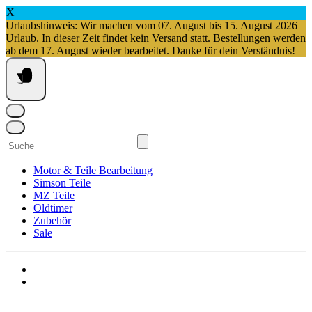
X
Urlaubshinweis: Wir machen vom 07. August bis 15. August 2026
Urlaub. In dieser Zeit findet kein Versand statt. Bestellungen werden
ab dem 17. August wieder bearbeitet. Danke für dein Verständnis!
Springe
zum
Inhalt
Suchen
nach:
Motor & Teile Bearbeitung
Simson Teile
MZ Teile
Oldtimer
Zubehör
Sale