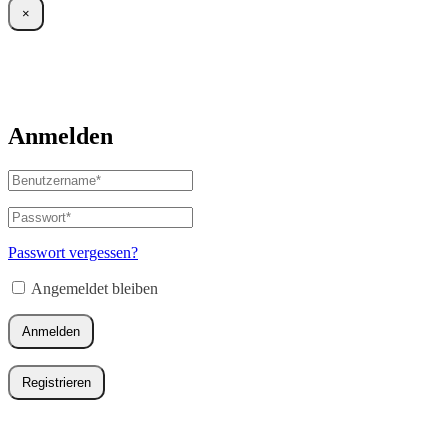
×
Anmelden
Benutzername
oder
E-
Passwort
*
Erforderlich
Mail-
Adresse
*
Passwort vergessen?
Erforderlich
Angemeldet bleiben
Anmelden
Registrieren