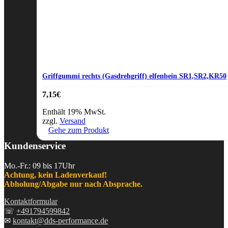
Griffgummi rechts (Gasdrehgriff) elfenbein SR1,SR2,KR50
7,15
€
Enthält 19% MwSt.
zzgl.
Versand
Gehe zum Produkt
Kundenservice
Mo.-Fr.: 09 bis 17Uhr
Achtung, kein Ladenverkauf!
Abholung/Abgabe nur nach Absprache.
Kontaktformular
☏
+491794599842
✉
kontakt@dds-performance.de