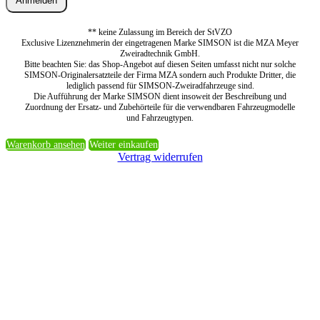
Anmelden
** keine Zulassung im Bereich der StVZO
Exclusive Lizenznehmerin der eingetragenen Marke SIMSON ist die MZA Meyer
Zweiradtechnik GmbH.
Bitte beachten Sie: das Shop-Angebot auf diesen Seiten umfasst nicht nur solche
SIMSON-Originalersatzteile der Firma MZA sondern auch Produkte Dritter, die
lediglich passend für SIMSON-Zweiradfahrzeuge sind.
Die Aufführung der Marke SIMSON dient insoweit der Beschreibung und
Zuordnung der Ersatz- und Zubehörteile für die verwendbaren Fahrzeugmodelle
und Fahrzeugtypen.
Warenkorb ansehen
Weiter einkaufen
Vertrag widerrufen