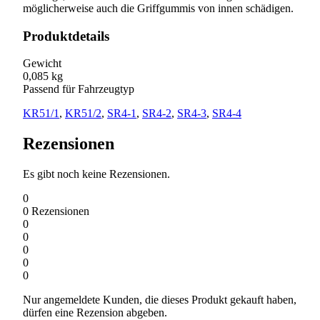
möglicherweise auch die Griffgummis von innen schädigen.
Produktdetails
Gewicht
0,085 kg
Passend für Fahrzeugtyp
KR51/1
,
KR51/2
,
SR4-1
,
SR4-2
,
SR4-3
,
SR4-4
Rezensionen
Es gibt noch keine Rezensionen.
0
0
Rezensionen
0
0
0
0
0
Nur angemeldete Kunden, die dieses Produkt gekauft haben,
dürfen eine Rezension abgeben.