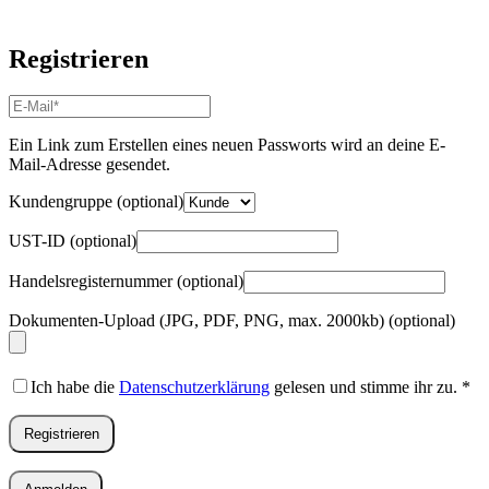
Registrieren
E-
Mail-
Adresse
*
Ein Link zum Erstellen eines neuen Passworts wird an deine E-
Erforderlich
Mail-Adresse gesendet.
Kundengruppe
(optional)
UST-ID
(optional)
Handelsregisternummer
(optional)
Dokumenten-Upload (JPG, PDF, PNG, max. 2000kb)
(optional)
Ich habe die
Datenschutzerklärung
gelesen und stimme ihr zu.
*
Registrieren