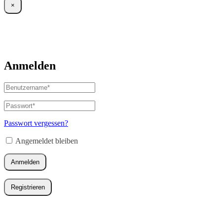
×
Anmelden
Benutzername
oder
E-
Passwort
*
Erforderlich
Mail-
Adresse
*
Passwort vergessen?
Erforderlich
Angemeldet bleiben
Anmelden
Registrieren