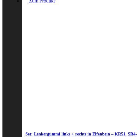
Zum Produkt
Set: Lenkergummi links + rechts in Elfenbein – KR51, SR4