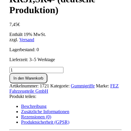
Produktion)
7,45
€
Enthält 19% MwSt.
zzgl.
Versand
Lagerbestand: 0
Lieferzeit: 3–5 Werktage
Set:
Lenkergriffgummi
In den Warenkorb
KR51,SR4-
(deutsche
Artikelnummer:
1721
Kategorie:
Gummigriffe
Marke:
FEZ
Produktion)
Fahrzeugteile GmbH
Menge
Produkt teilen:
Beschreibung
Zusätzliche Informationen
Rezensionen (0)
Produktsicherheit (GPSR)