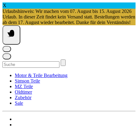
X
Urlaubshinweis: Wir machen vom 07. August bis 15. August 2026
Urlaub. In dieser Zeit findet kein Versand statt. Bestellungen werden
ab dem 17. August wieder bearbeitet. Danke für dein Verständnis!
Springe
zum
Inhalt
Suchen
nach:
Motor & Teile Bearbeitung
Simson Teile
MZ Teile
Oldtimer
Zubehör
Sale