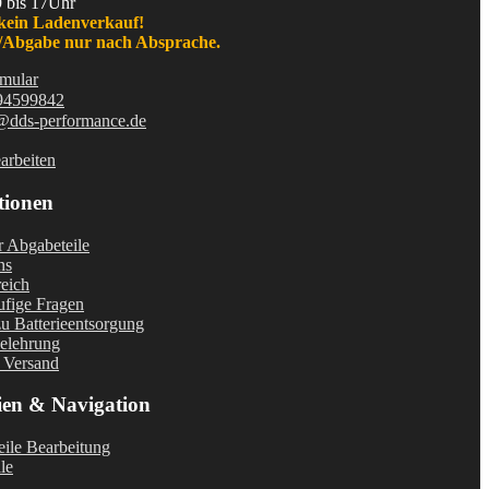
9 bis 17Uhr
kein Ladenverkauf!
Abgabe nur nach Absprache.
mular
94599842
@dds-performance.de
arbeiten
tionen
r Abgabeteile
ns
eich
fige Fragen
u Batterieentsorgung
elehrung
 Versand
ien & Navigation
ile Bearbeitung
le