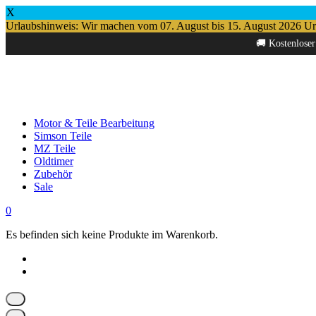
X
Urlaubshinweis: Wir machen vom 07. August bis 15. August 2026 Urlau
Springe
🚚 Kostenloser
zum
Inhalt
Motor & Teile Bearbeitung
Simson Teile
MZ Teile
Oldtimer
Zubehör
Sale
0
Es befinden sich keine Produkte im Warenkorb.