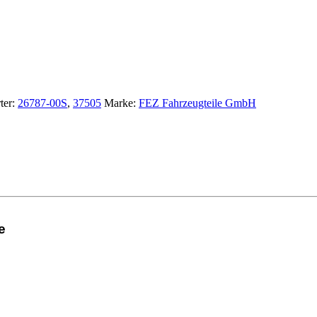
ter:
26787-00S
,
37505
Marke:
FEZ Fahrzeugteile GmbH
e