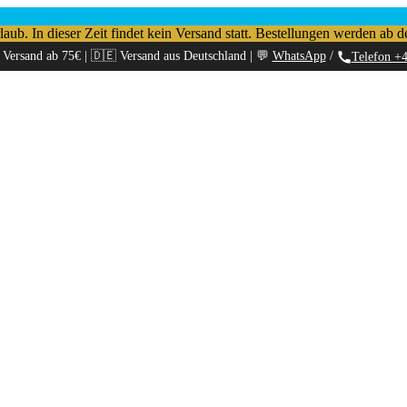
b. In dieser Zeit findet kein Versand statt. Bestellungen werden ab d
 Versand ab 75€ | 🇩🇪 Versand aus Deutschland | 💬
WhatsApp
/
Telefon +