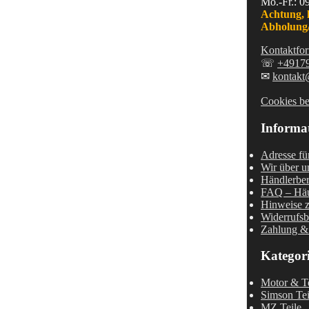
Mo.-Fr.: 0
Achtung, 
Abholung/
Kontaktfor
☏
+4917
✉
kontakt
Cookies be
Informa
Adresse fü
Wir über u
Händlerber
FAQ – Häu
Hinweise z
Widerrufsb
Zahlung &
Kategor
Motor & Te
Simson Tei
MZ Teile