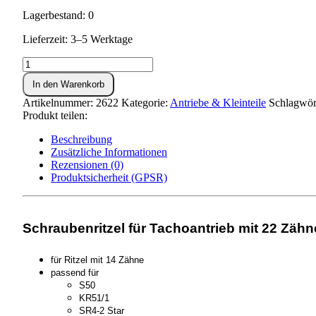
Lagerbestand: 0
Lieferzeit: 3–5 Werktage
Schraubenritzel
Z=22
In den Warenkorb
-
zum
Artikelnummer:
2622
Kategorie:
Antriebe & Kleinteile
Schlagwör
Tachoantrieb
Produkt teilen:
(Lichtmaschinendeckel)
Menge
Beschreibung
Zusätzliche Informationen
Rezensionen (0)
Produktsicherheit (GPSR)
Schraubenritzel für Tachoantrieb mit 22 Zähn
für Ritzel mit 14 Zähne
passend für
S50
KR51/1
SR4-2 Star