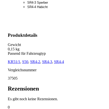
SR4-3 Sperber
SR4-4 Habicht
Produktdetails
Gewicht
0,15 kg
Passend für Fahrzeugtyp
KR51/1
,
S50
,
SR4-2
,
SR4-3
,
SR4-4
Vergleichsnummer
37505
Rezensionen
Es gibt noch keine Rezensionen.
0