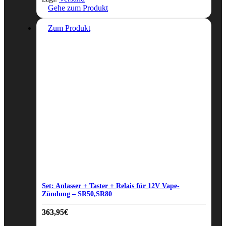
Gehe zum Produkt
Zum Produkt
Set: Anlasser + Taster + Relais für 12V Vape-
Zündung – SR50,SR80
363,95
€