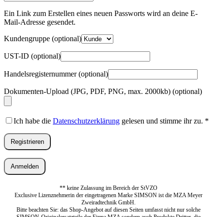
Mail-
Adresse
*
Ein Link zum Erstellen eines neuen Passworts wird an deine E-
Erforderlich
Mail-Adresse gesendet.
Kundengruppe
(optional)
UST-ID
(optional)
Handelsregisternummer
(optional)
Dokumenten-Upload (JPG, PDF, PNG, max. 2000kb)
(optional)
Ich habe die
Datenschutzerklärung
gelesen und stimme ihr zu.
*
Registrieren
Anmelden
** keine Zulassung im Bereich der StVZO
Exclusive Lizenznehmerin der eingetragenen Marke SIMSON ist die MZA Meyer
Zweiradtechnik GmbH.
Bitte beachten Sie: das Shop-Angebot auf diesen Seiten umfasst nicht nur solche
SIMSON-Originalersatzteile der Firma MZA sondern auch Produkte Dritter, die