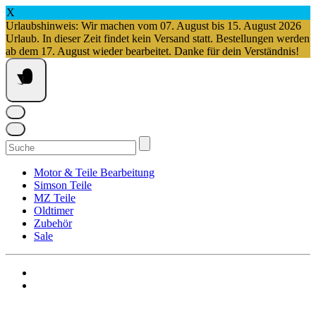
X
Urlaubshinweis: Wir machen vom 07. August bis 15. August 2026
Urlaub. In dieser Zeit findet kein Versand statt. Bestellungen werden
ab dem 17. August wieder bearbeitet. Danke für dein Verständnis!
Springe
zum
Inhalt
Suchen
nach:
Motor & Teile Bearbeitung
Simson Teile
MZ Teile
Oldtimer
Zubehör
Sale