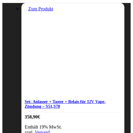
Zum Produkt
Set: Anlasser + Taster + Relais für 12V Vape-
Zündung – S51,S70
358,90
€
Enthält 19% MwSt.
zzgl.
Versand