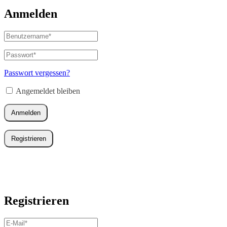
Anmelden
Benutzername
oder
E-
Passwort
*
Erforderlich
Mail-
Adresse
*
Passwort vergessen?
Erforderlich
Angemeldet bleiben
Anmelden
Registrieren
Registrieren
E-