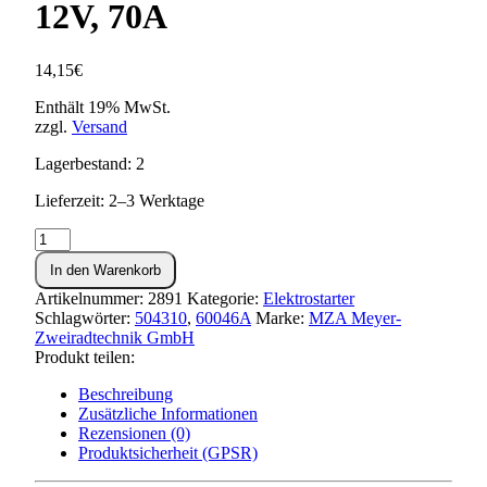
12V, 70A
14,15
€
Enthält 19% MwSt.
zzgl.
Versand
Lagerbestand: 2
Lieferzeit: 2–3 Werktage
Schaltrelais
für
In den Warenkorb
Anlasser
-
Artikelnummer:
2891
Kategorie:
Elektrostarter
12V,
Schlagwörter:
504310
,
60046A
Marke:
MZA Meyer-
70A
Zweiradtechnik GmbH
Menge
Produkt teilen:
Beschreibung
Zusätzliche Informationen
Rezensionen (0)
Produktsicherheit (GPSR)