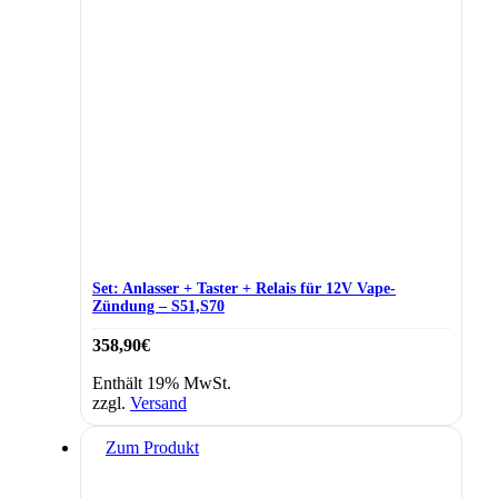
Set: Anlasser + Taster + Relais für 12V Vape-
Zündung – S51,S70
358,90
€
Enthält 19% MwSt.
zzgl.
Versand
Zum Produkt