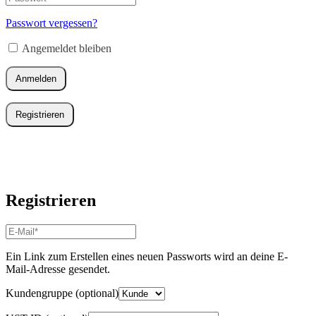
Erforderlich
Mail-
Adresse
*
Passwort vergessen?
Erforderlich
Angemeldet bleiben
Anmelden
Registrieren
Registrieren
E-
Mail-
Adresse
*
Ein Link zum Erstellen eines neuen Passworts wird an deine E-
Erforderlich
Mail-Adresse gesendet.
Kundengruppe
(optional)