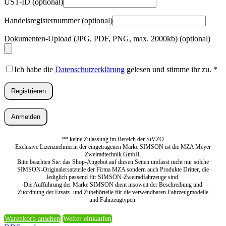
UST-ID
(optional)
Handelsregisternummer
(optional)
Dokumenten-Upload (JPG, PDF, PNG, max. 2000kb)
(optional)
Ich habe die
Datenschutzerklärung
gelesen und stimme ihr zu.
*
Registrieren
Anmelden
** keine Zulassung im Bereich der StVZO
Exclusive Lizenznehmerin der eingetragenen Marke SIMSON ist die MZA Meyer
Zweiradtechnik GmbH.
Bitte beachten Sie: das Shop-Angebot auf diesen Seiten umfasst nicht nur solche
SIMSON-Originalersatzteile der Firma MZA sondern auch Produkte Dritter, die
lediglich passend für SIMSON-Zweiradfahrzeuge sind.
Die Aufführung der Marke SIMSON dient insoweit der Beschreibung und
Zuordnung der Ersatz- und Zubehörteile für die verwendbaren Fahrzeugmodelle
und Fahrzeugtypen.
Warenkorb ansehen
Weiter einkaufen