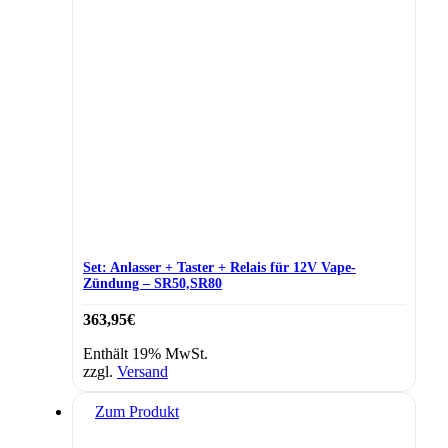
Set: Anlasser + Taster + Relais für 12V Vape-
Zündung – SR50,SR80
363,95
€
Enthält 19% MwSt.
zzgl.
Versand
Zum Produkt