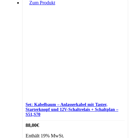
Zum Produkt
Set: Kabelbaum – Anlasserkabel mit Taster,
Starterknopf und 12V-Schaltrelais + Schaltplan –
S51,S70
88,00
€
Enthält 19% MwSt.