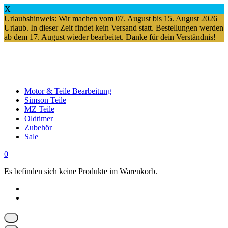
X
Urlaubshinweis: Wir machen vom 07. August bis 15. August 2026
Urlaub. In dieser Zeit findet kein Versand statt. Bestellungen werden
ab dem 17. August wieder bearbeitet. Danke für dein Verständnis!
Springe
zum
Inhalt
Motor & Teile Bearbeitung
Simson Teile
MZ Teile
Oldtimer
Zubehör
Sale
0
Es befinden sich keine Produkte im Warenkorb.