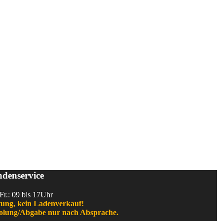
denservice
Fr.: 09 bis 17Uhr
ung, kein Ladenverkauf!
lung/Abgabe nur nach Absprache.