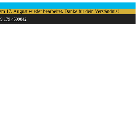
em 17. August wieder bearbeitet. Danke für dein Verständnis!
49 179 4599842