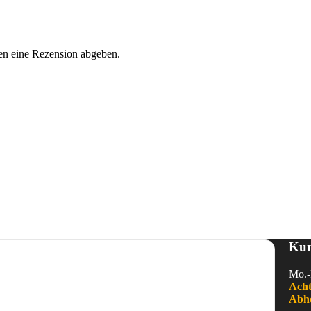
en eine Rezension abgeben.
Kun
Mo.-
Acht
Abho