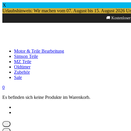
X
Urlaubshinweis: Wir machen vom 07. August bis 15. August 2026 Urlau
Springe
🚚 Kostenloser
zum
Inhalt
Motor & Teile Bearbeitung
Simson Teile
MZ Teile
Oldtimer
Zubehör
Sale
0
Es befinden sich keine Produkte im Warenkorb.