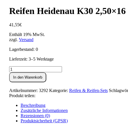
Reifen Heidenau K30 2,50×16 (
41,55
€
Enthält 19% MwSt.
zzgl.
Versand
Lagerbestand: 0
Lieferzeit: 3–5 Werktage
Reifen
Heidenau
In den Warenkorb
K30
2,50x16
(20
Artikelnummer:
3292
Kategorie:
Reifen & Reifen-Sets
Schlagwör
x
Produkt teilen:
2.50)
Menge
Beschreibung
Zusätzliche Informationen
Rezensionen (0)
Produktsicherheit (GPSR)