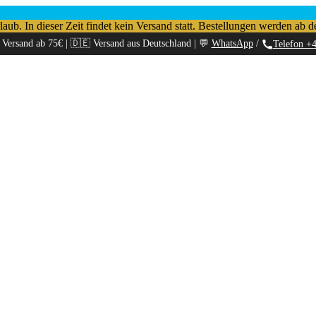
b. In dieser Zeit findet kein Versand statt. Bestellungen werden ab d
 Versand ab 75€ | 🇩🇪 Versand aus Deutschland | 💬
WhatsApp
/
Telefon +