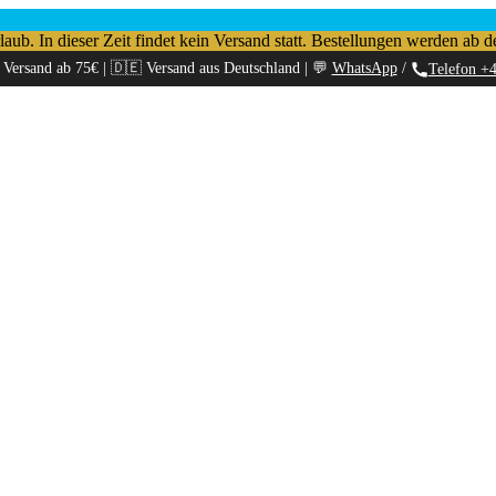
b. In dieser Zeit findet kein Versand statt. Bestellungen werden ab d
 Versand ab 75€ | 🇩🇪 Versand aus Deutschland | 💬
WhatsApp
/
Telefon +