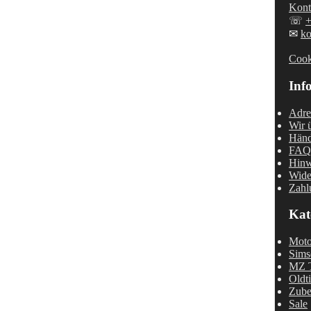
Kont
☏
✉
ko
Cook
Inf
Adre
Wir 
Händ
FAQ 
Hinw
Wide
Zahl
Kat
Moto
Sims
MZ T
Oldt
Zube
Sale