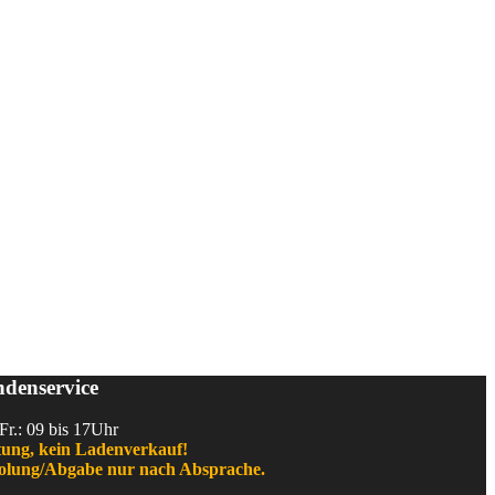
denservice
Fr.: 09 bis 17Uhr
ung, kein Ladenverkauf!
lung/Abgabe nur nach Absprache.