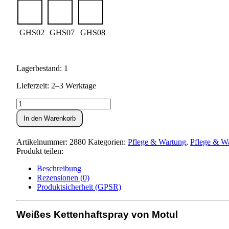
GHS02
GHS07
GHS08
Lagerbestand: 1
Lieferzeit: 2–3 Werktage
Motul
Kettenspray
In den Warenkorb
-
weiss
-
Artikelnummer:
2880
Kategorien:
Pflege & Wartung
,
Pflege & W
Chain
Produkt teilen:
Lube
Road
Beschreibung
Plus
Rezensionen (0)
Menge
Produktsicherheit (GPSR)
Weißes Kettenhaftspray von Motul