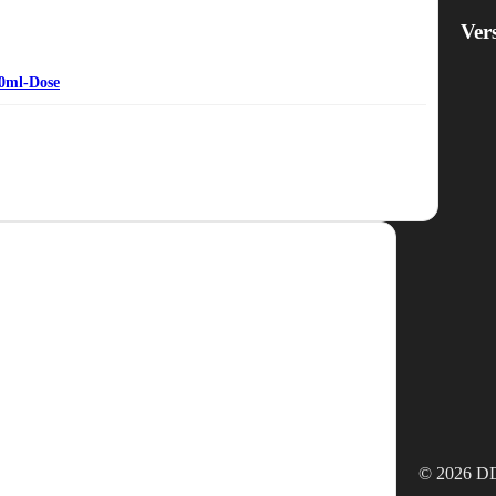
Ver
00ml-Dose
© 2026 DD