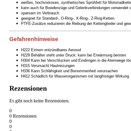
weißes, hochviskoses, synthetisches Sprühfett für Motorradkett
kann auch für Bowdenzüge und Gelenkverbindungen verwendet 
sparsam im Verbrauch
geeignet für Standard-, O-Ring-, X-Ring-, Z-Ring-Ketten
PTFE-Zusätze reduzieren die Reibung der Kettenglieder und gew
Gefahrenhinweise
H222 Extrem entzündbares Aerosol
H229 Behälter steht unter Druck: kann bei Erwärmung bersten
H304 Kann bei Verschlucken und Eindringen in die Atemwege töd
H315 Verursacht Hautreizungen
H336 Kann Schläfrigkeit und Benommenheit verursachen
H412 Schädlich für Wasserorganismen mit langfristiger Wirkung
Rezensionen
Es gibt noch keine Rezensionen.
0
0
Rezensionen
0
0