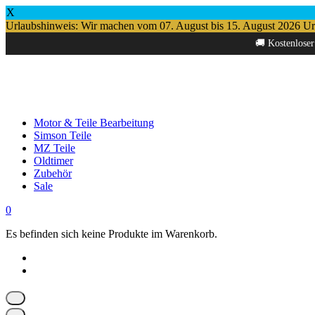
X
Urlaubshinweis: Wir machen vom 07. August bis 15. August 2026 Urlau
Springe
🚚 Kostenloser
zum
Inhalt
Motor & Teile Bearbeitung
Simson Teile
MZ Teile
Oldtimer
Zubehör
Sale
0
Es befinden sich keine Produkte im Warenkorb.