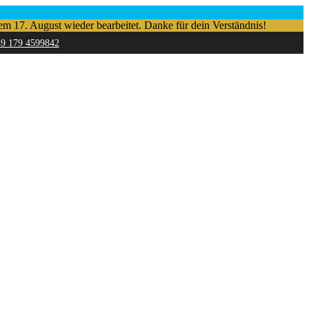
em 17. August wieder bearbeitet. Danke für dein Verständnis!
49 179 4599842