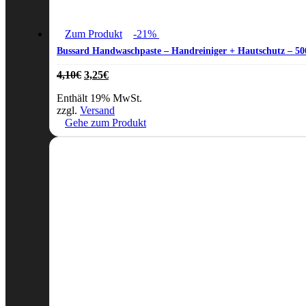
Zum Produkt
-21%
Bussard Handwaschpaste – Handreiniger + Hautschutz – 5
Ursprünglicher
Aktueller
4,10
€
3,25
€
Preis
Preis
Enthält 19% MwSt.
war:
ist:
zzgl.
Versand
4,10€
3,25€.
Gehe zum Produkt