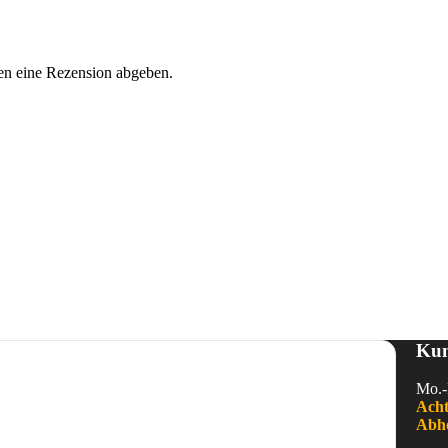
en eine Rezension abgeben.
Kun
Mo.-
Acht
Abho