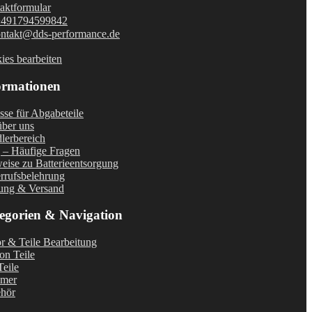
aktformular
+491794599842
ntakt@dds-performance.de
ies bearbeiten
ormationen
sse für Abgabeteile
über uns
lerbereich
– Häufige Fragen
eise zu Batterieentsorgung
rrufsbelehrung
ung & Versand
egorien & Navigation
r & Teile Bearbeitung
on Teile
eile
imer
hör