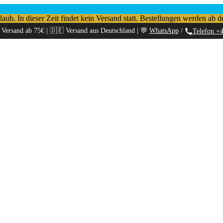
b. In dieser Zeit findet kein Versand statt. Bestellungen werden ab d
 Versand ab 75€ | 🇩🇪 Versand aus Deutschland | 💬
WhatsApp
/
Telefon +