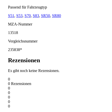
Passend für Fahrzeugtyp
S51
,
S53
,
S70
,
S83
,
SR50
,
SR80
MZA-Nummer
13518
Vergleichsnummer
235838*
Rezensionen
Es gibt noch keine Rezensionen.
0
0
Rezensionen
0
0
0
0
0