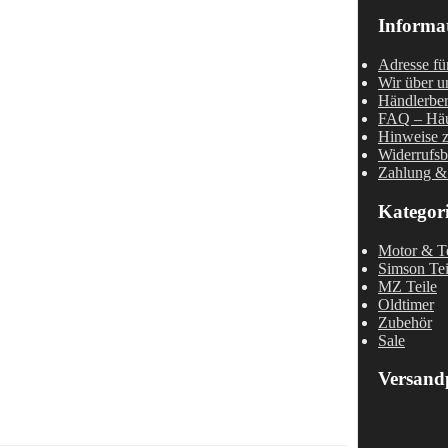
Informa
Adresse fü
Wir über u
Händlerber
FAQ – Häu
Hinweise z
Widerrufsb
Zahlung &
Kategor
Motor & Te
Simson Tei
MZ Teile
Oldtimer
Zubehör
Sale
Versand