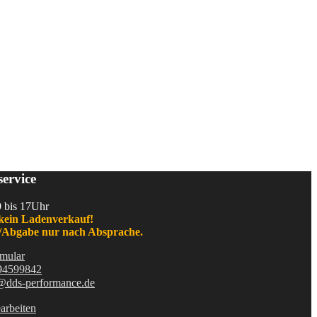
ervice
9 bis 17Uhr
kein Ladenverkauf!
Abgabe nur nach Absprache.
mular
94599842
@dds-performance.de
arbeiten