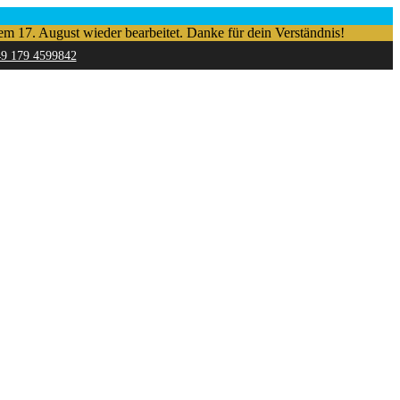
em 17. August wieder bearbeitet. Danke für dein Verständnis!
49 179 4599842