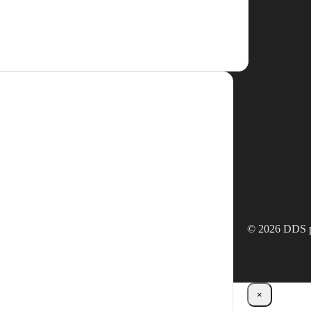
© 2026 DDS p
×