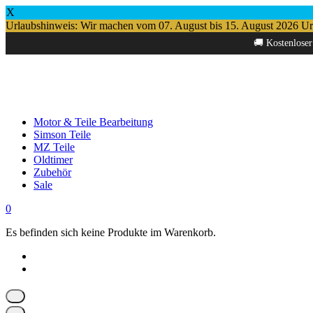
X
Urlaubshinweis: Wir machen vom 07. August bis 15. August 2026 Urlau
Springe
🚚 Kostenloser
zum
Inhalt
Motor & Teile Bearbeitung
Simson Teile
MZ Teile
Oldtimer
Zubehör
Sale
0
Es befinden sich keine Produkte im Warenkorb.