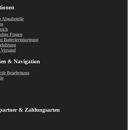
tionen
r Abgabeteile
ns
eich
fige Fragen
u Batterieentsorgung
elehrung
 Versand
ien & Navigation
ile Bearbeitung
le
partner & Zahlungsarten