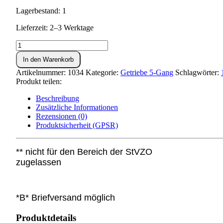
Lagerbestand: 1
Lieferzeit: 2–3 Werktage
Losrad
34
In den Warenkorb
Zähne,
Abtriebswelle
Artikelnummer:
1034
Kategorie:
Getriebe 5-Gang
Schlagwörter:
5-
Produkt teilen:
Gang
Menge
Beschreibung
Zusätzliche Informationen
Rezensionen (0)
Produktsicherheit (GPSR)
** nicht für den Bereich der StVZO
zugelassen
*B* Briefversand möglich
Produktdetails