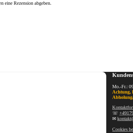
en eine Rezension abgeben.
Kundens
Mo.-Fr.: 0
Achtung, 
Abholung/
Kontaktfor
☏
+4917
✉
kontakt
Cookies be