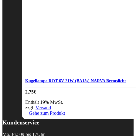
Kugellampe ROT 6V 21W (BA15s) NARVA Bremslicht
2,75
€
Enthält 19% MwSt.
zzgl.
Versand
Gehe zum Produkt
Kundenservice
Mo.-Fr.: 09 bis 17Uhr