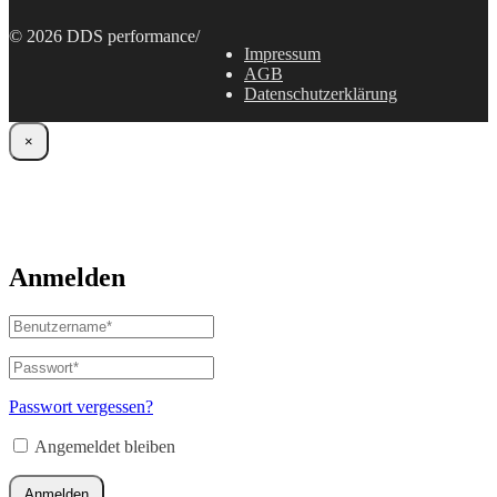
© 2026 DDS performance
/
Impressum
AGB
Datenschutzerklärung
×
Anmelden
Benutzername
oder
E-
Passwort
*
Erforderlich
Mail-
Adresse
*
Passwort vergessen?
Erforderlich
Angemeldet bleiben
Anmelden