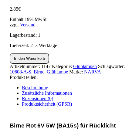
2,85
€
Enthält 19% MwSt.
zzgl.
Versand
Lagerbestand: 1
Lieferzeit: 2–3 Werktage
Kugellampe
In den Warenkorb
ROT
6V
Artikelnummer:
1147
Kategorie:
Glühlampen
Schlagwörter:
5W
10608-A-S
,
Birne
,
Glühlampe
Marke:
NARVA
(BA15s)
Produkt teilen:
NARVA
Beschreibung
Rücklicht
Zusätzliche Informationen
**
Rezensionen (0)
Menge
Produktsicherheit (GPSR)
Birne Rot 6V 5W (BA15s) für Rücklicht