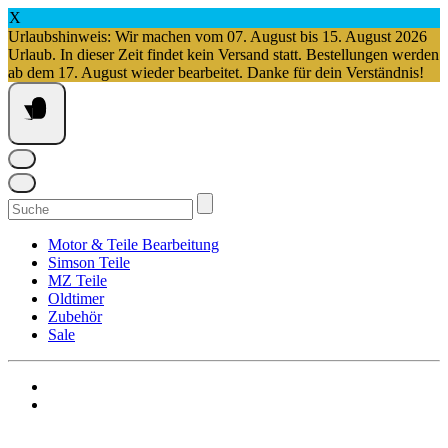
X
Urlaubshinweis: Wir machen vom 07. August bis 15. August 2026
Urlaub. In dieser Zeit findet kein Versand statt. Bestellungen werden
ab dem 17. August wieder bearbeitet. Danke für dein Verständnis!
Springe
zum
Inhalt
Suchen
nach:
Motor & Teile Bearbeitung
Simson Teile
MZ Teile
Oldtimer
Zubehör
Sale