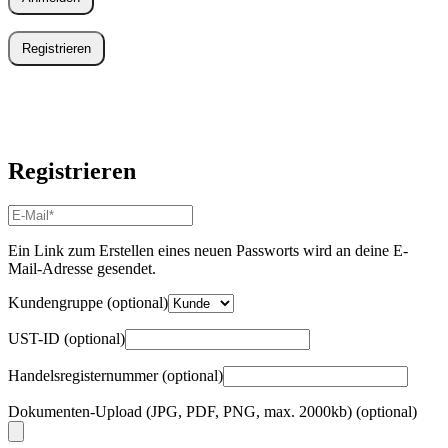
Registrieren
Registrieren
E-
Mail-
Adresse
*
Ein Link zum Erstellen eines neuen Passworts wird an deine E-
Erforderlich
Mail-Adresse gesendet.
Kundengruppe
(optional)
UST-ID
(optional)
Handelsregisternummer
(optional)
Dokumenten-Upload (JPG, PDF, PNG, max. 2000kb)
(optional)