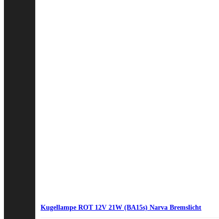
Kugellampe ROT 12V 21W (BA15s) Narva Bremslicht