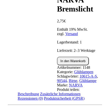
Bremslicht
2,75
€
Enthält 19% MwSt.
zzgl.
Versand
Lagerbestand: 1
Lieferzeit: 2–3 Werktage
Kugellampe
In den Warenkorb
ROT
6V
Artikelnummer:
1148
21W
Kategorie:
Glühlampen
(BA15s)
Schlagwörter:
10615-A-S
,
NARVA
90544
,
Birne
,
Glühlampe
Bremslicht
Marke:
NARVA
Menge
Produkt teilen:
Beschreibung
Zusätzliche Informationen
Rezensionen (0)
Produktsicherheit (GPSR)