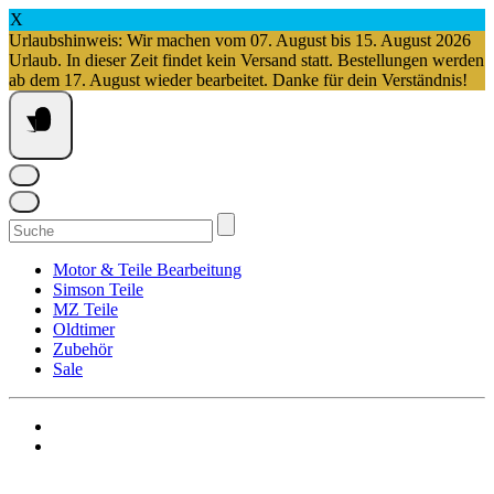
X
Urlaubshinweis: Wir machen vom 07. August bis 15. August 2026
Urlaub. In dieser Zeit findet kein Versand statt. Bestellungen werden
ab dem 17. August wieder bearbeitet. Danke für dein Verständnis!
Springe
zum
Inhalt
Suchen
nach:
Motor & Teile Bearbeitung
Simson Teile
MZ Teile
Oldtimer
Zubehör
Sale