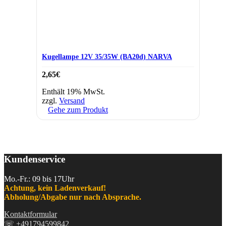
Kugellampe 12V 35/35W (BA20d) NARVA
2,65
€
Enthält 19% MwSt.
zzgl.
Versand
Gehe zum Produkt
Kundenservice
Mo.-Fr.: 09 bis 17Uhr
Achtung, kein Ladenverkauf!
Abholung/Abgabe nur nach Absprache.
Kontaktformular
☏
+491794599842