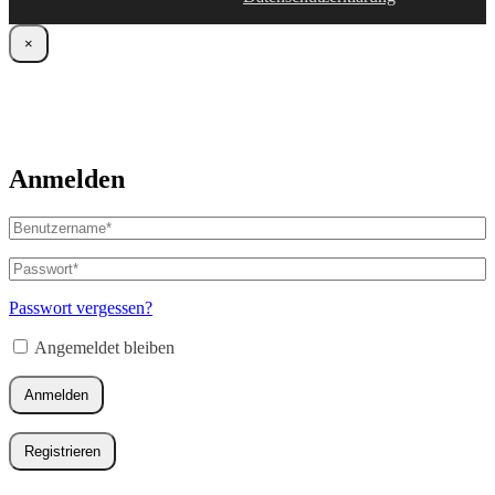
×
Anmelden
Benutzername
oder
E-
Passwort
*
Erforderlich
Mail-
Adresse
*
Passwort vergessen?
Erforderlich
Angemeldet bleiben
Anmelden
Registrieren