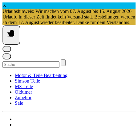
X
Urlaubshinweis: Wir machen vom 07. August bis 15. August 2026
Urlaub. In dieser Zeit findet kein Versand statt. Bestellungen werden
ab dem 17. August wieder bearbeitet. Danke für dein Verständnis!
Springe
zum
Inhalt
Suchen
nach:
Motor & Teile Bearbeitung
Simson Teile
MZ Teile
Oldtimer
Zubehör
Sale