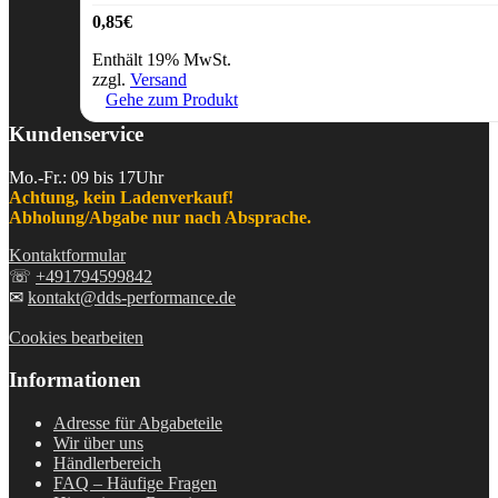
0,85
€
Enthält 19% MwSt.
zzgl.
Versand
Gehe zum Produkt
Kundenservice
Mo.-Fr.: 09 bis 17Uhr
Achtung, kein Ladenverkauf!
Abholung/Abgabe nur nach Absprache.
Kontaktformular
☏
+491794599842
✉
kontakt@dds-performance.de
Cookies bearbeiten
Informationen
Adresse für Abgabeteile
Wir über uns
Händlerbereich
FAQ – Häufige Fragen