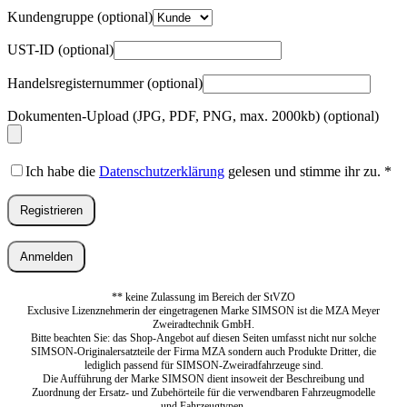
Kundengruppe
(optional)
UST-ID
(optional)
Handelsregisternummer
(optional)
Dokumenten-Upload (JPG, PDF, PNG, max. 2000kb)
(optional)
Ich habe die
Datenschutzerklärung
gelesen und stimme ihr zu.
*
Registrieren
Anmelden
** keine Zulassung im Bereich der StVZO
Exclusive Lizenznehmerin der eingetragenen Marke SIMSON ist die MZA Meyer
Zweiradtechnik GmbH.
Bitte beachten Sie: das Shop-Angebot auf diesen Seiten umfasst nicht nur solche
SIMSON-Originalersatzteile der Firma MZA sondern auch Produkte Dritter, die
lediglich passend für SIMSON-Zweiradfahrzeuge sind.
Die Aufführung der Marke SIMSON dient insoweit der Beschreibung und
Zuordnung der Ersatz- und Zubehörteile für die verwendbaren Fahrzeugmodelle
und Fahrzeugtypen.