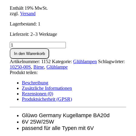
Enthält 19% MwSt.
zzgl.
Versand
Lagerbestand: 1
Lieferzeit: 2–3 Werktage
Kugellampe
6V
In den Warenkorb
25/25W
(BA20d)
Artikelnummer:
1152
Kategorie:
Glühlampen
Schlagwörter:
Menge
10250-00S
,
Birne
,
Glühlampe
Produkt teilen:
Beschreibung
Zusätzliche Informationen
Rezensionen (0)
Produktsicherheit (GPSR)
Glüwo Germany Kugellampe
BA20d
6V 25W/25W
passend für alle Typen mit 6V