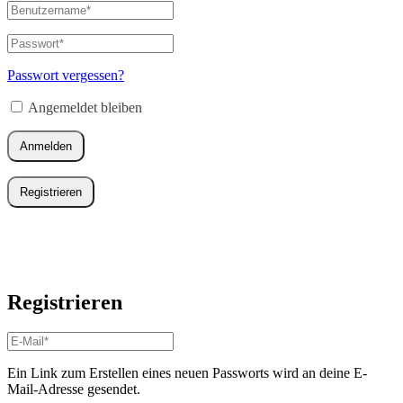
Benutzername
oder
E-
Passwort
*
Erforderlich
Mail-
Adresse
*
Passwort vergessen?
Erforderlich
Angemeldet bleiben
Anmelden
Registrieren
Registrieren
E-
Mail-
Adresse
*
Ein Link zum Erstellen eines neuen Passworts wird an deine E-
Erforderlich
Mail-Adresse gesendet.