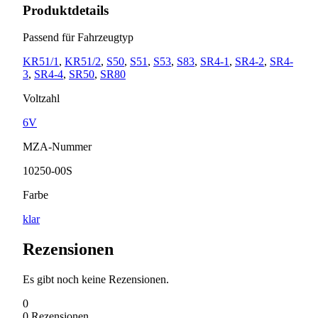
Produktdetails
Passend für Fahrzeugtyp
KR51/1
,
KR51/2
,
S50
,
S51
,
S53
,
S83
,
SR4-1
,
SR4-2
,
SR4-
3
,
SR4-4
,
SR50
,
SR80
Voltzahl
6V
MZA-Nummer
10250-00S
Farbe
klar
Rezensionen
Es gibt noch keine Rezensionen.
0
0
Rezensionen