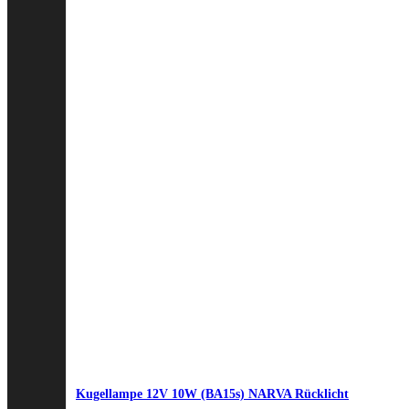
Kugellampe 12V 10W (BA15s) NARVA Rücklicht