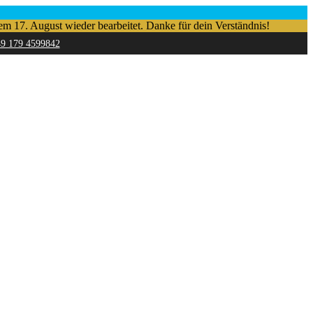
em 17. August wieder bearbeitet. Danke für dein Verständnis!
49 179 4599842