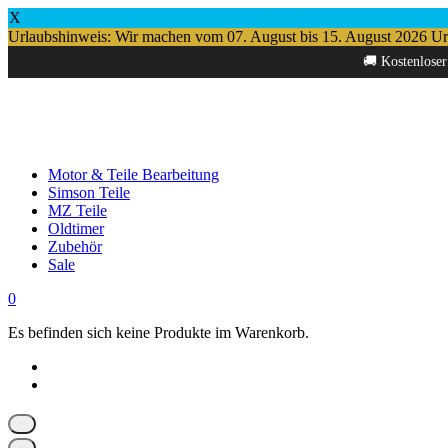
X
Urlaubshinweis: Wir machen vom 07. August bis 15. August 2026 Urlau
Springe
🚚 Kostenloser
zum
Inhalt
Motor & Teile Bearbeitung
Simson Teile
MZ Teile
Oldtimer
Zubehör
Sale
0
Es befinden sich keine Produkte im Warenkorb.