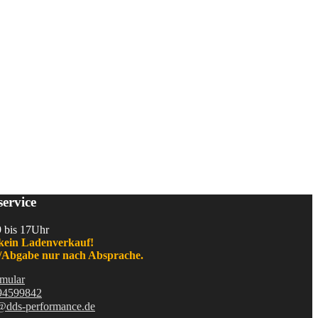
ervice
9 bis 17Uhr
kein Ladenverkauf!
Abgabe nur nach Absprache.
mular
94599842
@dds-performance.de