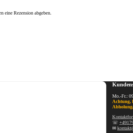
en eine Rezension abgeben.
Kundens
Mo.-Fr.: 0
Achtung, 
Abholung/
Kontaktfor
☏
+4917
✉
kontakt