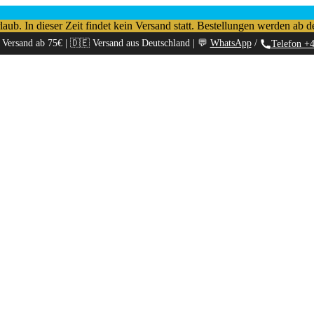
b. In dieser Zeit findet kein Versand statt. Bestellungen werden ab d
 Versand ab 75€ | 🇩🇪 Versand aus Deutschland | 💬
WhatsApp
/
Telefon +