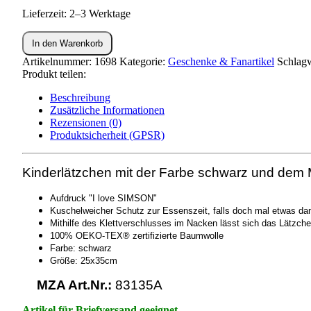
Lieferzeit: 2–3 Werktage
Kinderlätzchen
In den Warenkorb
-
schwarz
Artikelnummer:
1698
Kategorie:
Geschenke & Fanartikel
Schlagw
-
Produkt teilen:
Motiv:
Beschreibung
Simson
Zusätzliche Informationen
Menge
Rezensionen (0)
Produktsicherheit (GPSR)
Kinderlätzchen mit der Farbe schwarz und dem
Aufdruck "I love SIMSON"
Kuschelweicher Schutz zur Essenszeit, falls doch mal etwas dan
Mithilfe des Klettverschlusses im Nacken lässt sich das Lätzch
100% OEKO-TEX® zertifizierte Baumwolle
Farbe: schwarz
Größe: 25x35cm
MZA Art.Nr.:
83135A
Artikel für Briefversand geeignet.