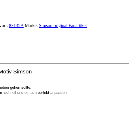
ort:
83135A
Marke:
Simson original Fanartikel
 Motiv Simson
eben gehen sollte.
en schnell und einfach perfekt anpassen.