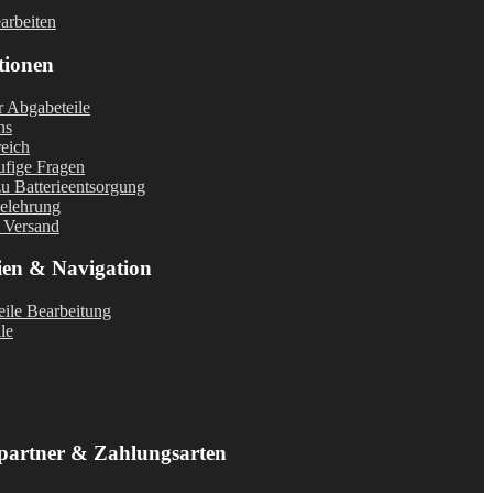
arbeiten
tionen
r Abgabeteile
ns
eich
fige Fragen
u Batterieentsorgung
elehrung
 Versand
ien & Navigation
ile Bearbeitung
le
partner & Zahlungsarten