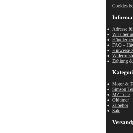
Cookies be
Informa
Adresse fü
Wir über u
Händlerber
FAQ – Häu
Hinweise z
Widerrufsb
Zahlung &
Kategor
Motor & Te
Simson Tei
MZ Teile
Oldtimer
Zubehör
Sale
Versand