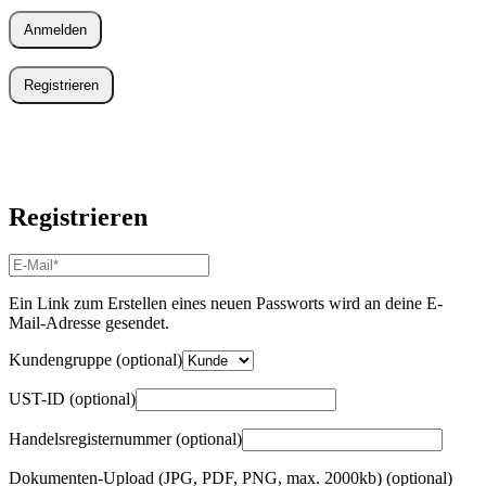
Anmelden
Registrieren
Registrieren
E-
Mail-
Adresse
*
Ein Link zum Erstellen eines neuen Passworts wird an deine E-
Erforderlich
Mail-Adresse gesendet.
Kundengruppe
(optional)
UST-ID
(optional)
Handelsregisternummer
(optional)
Dokumenten-Upload (JPG, PDF, PNG, max. 2000kb)
(optional)