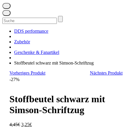
Suchen
nach:
DDS performance
Zubehör
Geschenke & Fanartikel
Stoffbeutel schwarz mit Simson-Schriftzug
Vorheriges Produkt
Nächstes Produkt
-27%
Stoffbeutel schwarz mit
Simson-Schriftzug
Ursprünglicher
Aktueller
4,45
€
3,25
€
Preis
Preis