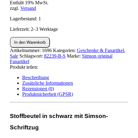
Enthält 19% MwSt.
war:
ist:
zzgl.
Versand
4,45€
3,25€.
Lagerbestand: 1
Lieferzeit: 2–3 Werktage
Stoffbeutel
In den Warenkorb
schwarz
mit
Artikelnummer:
1696
Kategorien:
Geschenke & Fanartikel
,
Simson-
Sale
Schlagwort:
82239-B-S
Marke:
Simson original
Schriftzug
Fanartikel
Menge
Produkt teilen:
Beschreibung
Zusätzliche Informationen
Rezensionen (0)
Produktsicherheit (GPSR)
Stoffbeutel in schwarz mit Simson-
Schriftzug