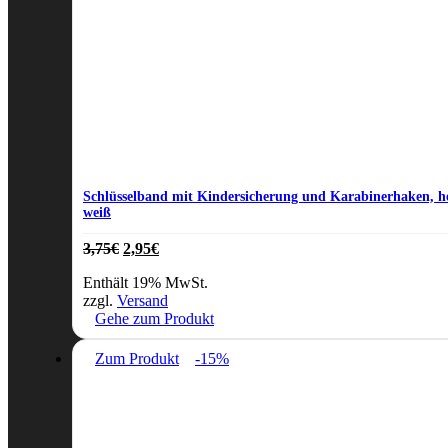
Schlüsselband mit Kindersicherung und Karabinerhaken, h
weiß
Ursprünglicher
Aktueller
3,75
€
2,95
€
Preis
Preis
Enthält 19% MwSt.
war:
ist:
zzgl.
Versand
3,75€
2,95€.
Gehe zum Produkt
Zum Produkt
-15%