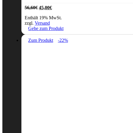
Ursprünglicher
Aktueller
56,60
€
45,00
€
Preis
Preis
Enthält 19% MwSt.
war:
ist:
zzgl.
Versand
56,60€
45,00€.
Gehe zum Produkt
Zum Produkt
-22%