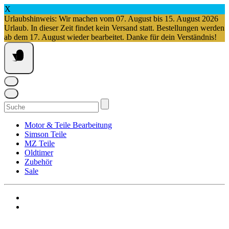
X
Urlaubshinweis: Wir machen vom 07. August bis 15. August 2026
Urlaub. In dieser Zeit findet kein Versand statt. Bestellungen werden
ab dem 17. August wieder bearbeitet. Danke für dein Verständnis!
Springe
zum
Inhalt
Suchen
nach:
Motor & Teile Bearbeitung
Simson Teile
MZ Teile
Oldtimer
Zubehör
Sale