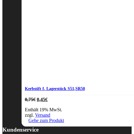
Kerbstift f. Lagerstück S51,SR50
Ursprünglicher
Aktueller
0,75
€
0,45
€
Preis
Preis
Enthält 19% MwSt.
war:
ist:
zzgl.
Versand
0,75€
0,45€.
Gehe zum Produkt
Kundenservice