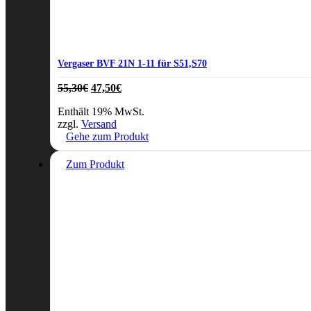
Vergaser BVF 21N 1-11 für S51,S70
Ursprünglicher
Aktueller
55,30
€
47,50
€
Preis
Preis
Enthält 19% MwSt.
war:
ist:
zzgl.
Versand
55,30€
47,50€.
Gehe zum Produkt
Zum Produkt