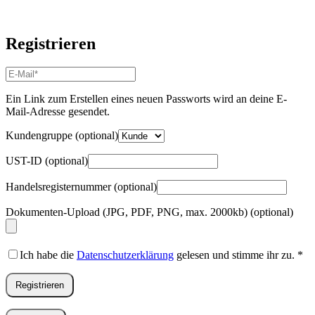
Registrieren
E-
Mail-
Adresse
*
Ein Link zum Erstellen eines neuen Passworts wird an deine E-
Erforderlich
Mail-Adresse gesendet.
Kundengruppe
(optional)
UST-ID
(optional)
Handelsregisternummer
(optional)
Dokumenten-Upload (JPG, PDF, PNG, max. 2000kb)
(optional)
Ich habe die
Datenschutzerklärung
gelesen und stimme ihr zu.
*
Registrieren