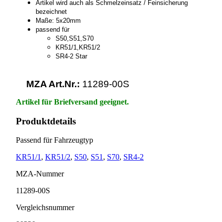
Artikel wird auch als Schmelzeinsatz / Feinsicherung
bezeichnet
Maße: 5x20mm
passend für
S50,S51,S70
KR51/1,KR51/2
SR4-2 Star
MZA Art.Nr.:
11289-00S
Artikel für Briefversand geeignet.
Produktdetails
Passend für Fahrzeugtyp
KR51/1
,
KR51/2
,
S50
,
S51
,
S70
,
SR4-2
MZA-Nummer
11289-00S
Vergleichsnummer