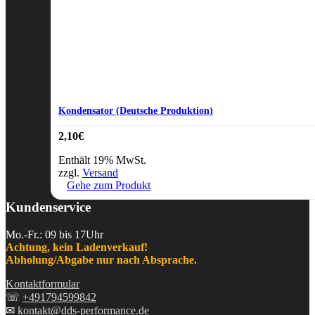
Kondensator (Deutsche Produktion)
2,10
€
Enthält 19% MwSt.
zzgl.
Versand
Gehe zum Produkt
Kundenservice
Mo.-Fr.: 09 bis 17Uhr
Achtung, kein Ladenverkauf!
Abholung/Abgabe nur nach Absprache.
Kontaktformular
☏
+491794599842
✉
kontakt@dds-performance.de