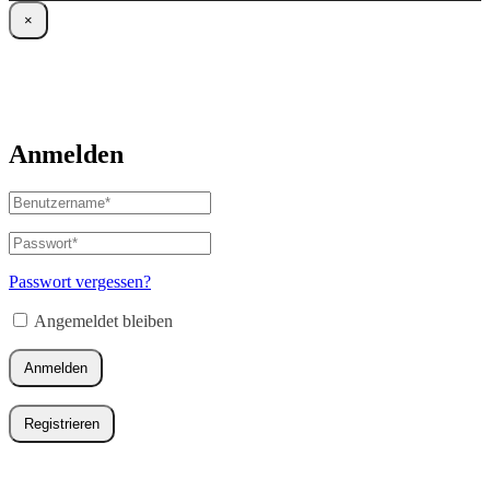
×
Anmelden
Benutzername
oder
E-
Passwort
*
Erforderlich
Mail-
Adresse
*
Passwort vergessen?
Erforderlich
Angemeldet bleiben
Anmelden
Registrieren