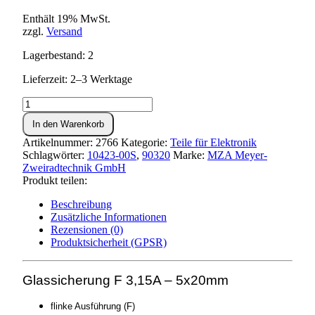
Enthält 19% MwSt.
zzgl.
Versand
Lagerbestand: 2
Lieferzeit: 2–3 Werktage
Glassicherung
F
In den Warenkorb
3,15A
-
Artikelnummer:
2766
Kategorie:
Teile für Elektronik
5x20mm
Schlagwörter:
10423-00S
,
90320
Marke:
MZA Meyer-
Menge
Zweiradtechnik GmbH
Produkt teilen:
Beschreibung
Zusätzliche Informationen
Rezensionen (0)
Produktsicherheit (GPSR)
Glassicherung F 3,15A – 5x20mm
flinke Ausführung (F)