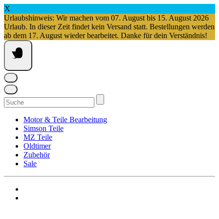
X
Urlaubshinweis: Wir machen vom 07. August bis 15. August 2026
Urlaub. In dieser Zeit findet kein Versand statt. Bestellungen werden
ab dem 17. August wieder bearbeitet. Danke für dein Verständnis!
Springe
zum
Inhalt
Suchen
nach:
Motor & Teile Bearbeitung
Simson Teile
MZ Teile
Oldtimer
Zubehör
Sale