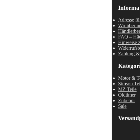
Informa
Adresse fü
Wir über u
Händlerber
FAQ – Häu
Hinweise z
Widerrufsb
Zahlung &
Kategor
Motor & Te
Simson Tei
MZ Teile
Oldtimer
Zubehör
Sale
Versand