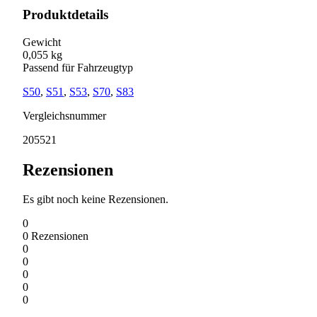
Produktdetails
Gewicht
0,055 kg
Passend für Fahrzeugtyp
S50
,
S51
,
S53
,
S70
,
S83
Vergleichsnummer
205521
Rezensionen
Es gibt noch keine Rezensionen.
0
0
Rezensionen
0
0
0
0
0