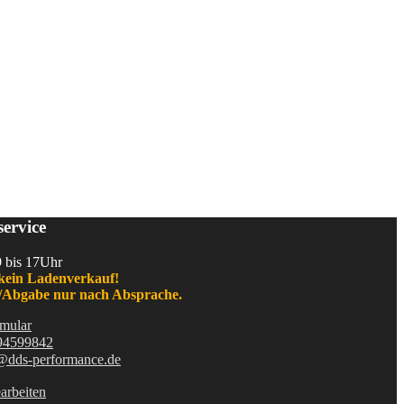
ervice
9 bis 17Uhr
kein Ladenverkauf!
Abgabe nur nach Absprache.
mular
94599842
@dds-performance.de
arbeiten