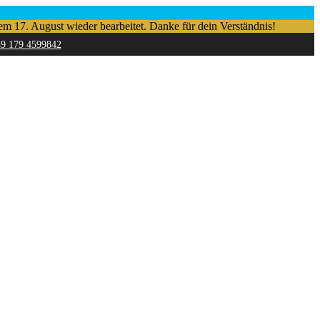
em 17. August wieder bearbeitet. Danke für dein Verständnis!
49 179 4599842