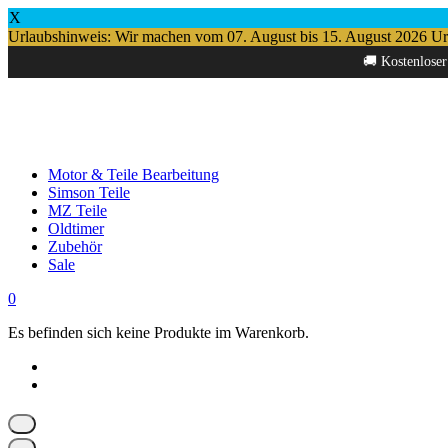
X
Urlaubshinweis: Wir machen vom 07. August bis 15. August 2026 Urlau
Springe
🚚 Kostenloser
zum
Inhalt
Motor & Teile Bearbeitung
Simson Teile
MZ Teile
Oldtimer
Zubehör
Sale
0
Es befinden sich keine Produkte im Warenkorb.