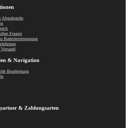
tionen
r Abgabeteile
ns
eich
fige Fragen
u Batterieentsorgung
elehrung
 Versand
ien & Navigation
ile Bearbeitung
le
partner & Zahlungsarten