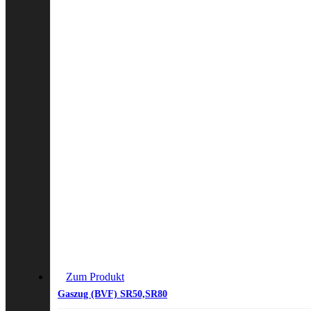
Zum Produkt
Gaszug (BVF) SR50,SR80