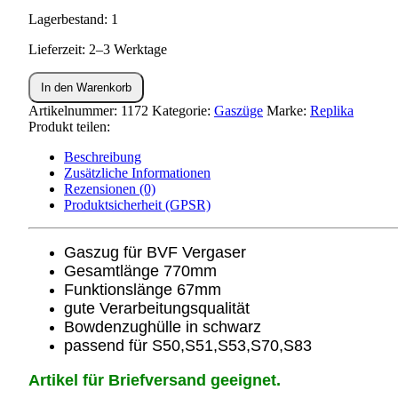
Lagerbestand: 1
Lieferzeit: 2–3 Werktage
Gaszug
In den Warenkorb
(BVF)
S50,S51,S53,S70
Artikelnummer:
1172
Kategorie:
Gaszüge
Marke:
Replika
Menge
Produkt teilen:
Beschreibung
Zusätzliche Informationen
Rezensionen (0)
Produktsicherheit (GPSR)
Gaszug für BVF Vergaser
Gesamtlänge 770mm
Funktionslänge 67mm
gute Verarbeitungsqualität
Bowdenzughülle in schwarz
passend für S50,S51,S53,S70,S83
Artikel für Briefversand geeignet.