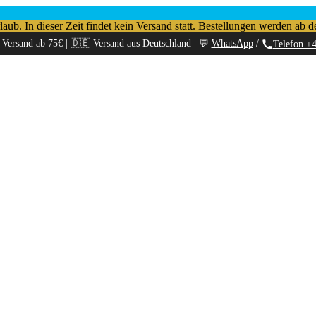
b. In dieser Zeit findet kein Versand statt. Bestellungen werden ab d
 Versand ab 75€ | 🇩🇪 Versand aus Deutschland | 💬
WhatsApp
/
Telefon +