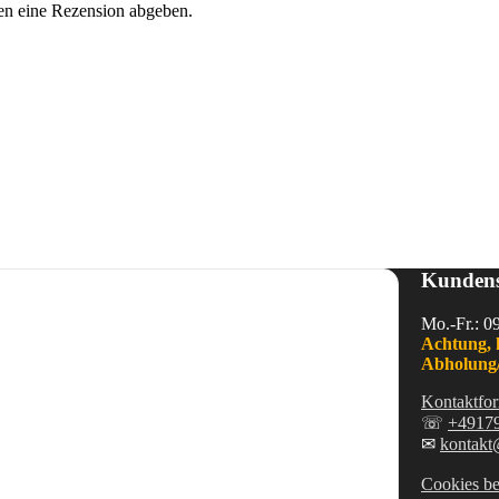
en eine Rezension abgeben.
Kundens
Mo.-Fr.: 0
Achtung, 
Abholung/
Kontaktfor
☏
+4917
✉
kontakt
Cookies be