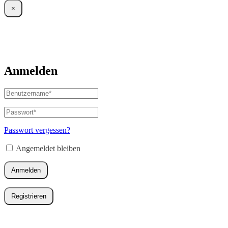
×
Anmelden
Benutzername
oder
E-
Passwort
*
Erforderlich
Mail-
Adresse
*
Passwort vergessen?
Erforderlich
Angemeldet bleiben
Anmelden
Registrieren