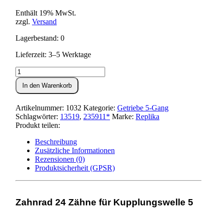
Enthält 19% MwSt.
zzgl.
Versand
Lagerbestand: 0
Lieferzeit: 3–5 Werktage
Festrad
24
In den Warenkorb
Zähne,
Kupplungswelle
5-
Artikelnummer:
1032
Kategorie:
Getriebe 5-Gang
Gang
Schlagwörter:
13519
,
235911*
Marke:
Replika
Menge
Produkt teilen:
Beschreibung
Zusätzliche Informationen
Rezensionen (0)
Produktsicherheit (GPSR)
Zahnrad 24 Zähne für Kupplungswelle 5