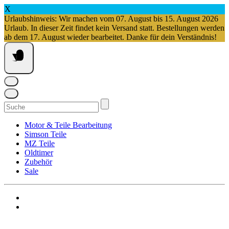
X
Urlaubshinweis: Wir machen vom 07. August bis 15. August 2026
Urlaub. In dieser Zeit findet kein Versand statt. Bestellungen werden
ab dem 17. August wieder bearbeitet. Danke für dein Verständnis!
Springe
zum
Inhalt
Suchen
nach:
Motor & Teile Bearbeitung
Simson Teile
MZ Teile
Oldtimer
Zubehör
Sale