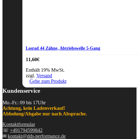
Losrad 44 Zähne, Abtriebswelle 5-Gang
11,60
€
Enthält 19% MwSt.
zzgl.
Versand
Gehe zum Produkt
Kundenservice
Mo.-Fr.: 09 bis 17Uhr
Achtung, kein Ladenverkauf!
Abholung/Abgabe nur nach Absprache.
Kontaktformular
☏
+491794599842
✉
kontakt@dds-performance.de