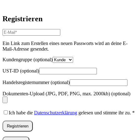
Registrieren
E-
Mail-
Adresse
*
Ein Link zum Erstellen eines neuen Passworts wird an deine E-
Erforderlich
Mail-Adresse gesendet.
Kundengruppe
(optional)
UST-ID
(optional)
Handelsregisternummer
(optional)
Dokumenten-Upload (JPG, PDF, PNG, max. 2000kb)
(optional)
Ich habe die
Datenschutzerklärung
gelesen und stimme ihr zu.
*
Registrieren