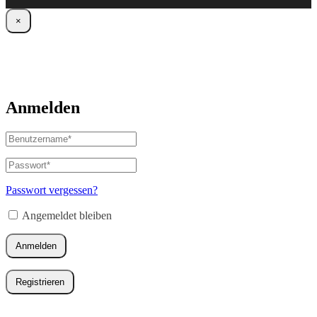
×
Anmelden
Benutzername
oder
E-
Passwort
*
Erforderlich
Mail-
Adresse
*
Passwort vergessen?
Erforderlich
Angemeldet bleiben
Anmelden
Registrieren