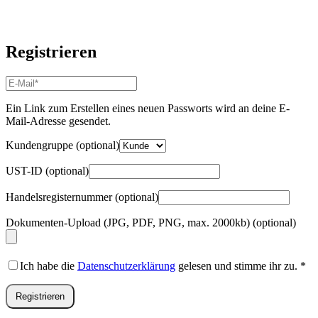
Registrieren
E-
Mail-
Adresse
*
Ein Link zum Erstellen eines neuen Passworts wird an deine E-
Erforderlich
Mail-Adresse gesendet.
Kundengruppe
(optional)
UST-ID
(optional)
Handelsregisternummer
(optional)
Dokumenten-Upload (JPG, PDF, PNG, max. 2000kb)
(optional)
Ich habe die
Datenschutzerklärung
gelesen und stimme ihr zu.
*
Registrieren