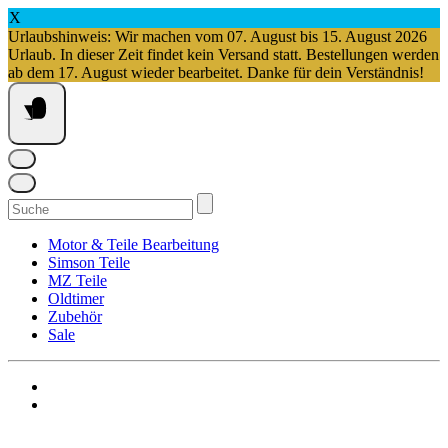
X
Urlaubshinweis: Wir machen vom 07. August bis 15. August 2026
Urlaub. In dieser Zeit findet kein Versand statt. Bestellungen werden
ab dem 17. August wieder bearbeitet. Danke für dein Verständnis!
Springe
zum
Inhalt
Suchen
nach:
Motor & Teile Bearbeitung
Simson Teile
MZ Teile
Oldtimer
Zubehör
Sale