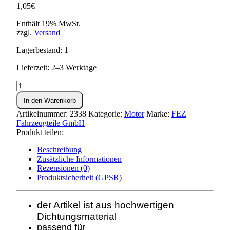
1,05
€
Enthält 19% MwSt.
zzgl.
Versand
Lagerbestand: 1
Lieferzeit: 2–3 Werktage
Dichtung
für
In den Warenkorb
Dichtkappe
bei
Artikelnummer:
2338
Kategorie:
Motor
Marke:
FEZ
Lichtmaschine
Fahrzeugteile GmbH
ES125/150,TS125/150
Produkt teilen:
Menge
Beschreibung
Zusätzliche Informationen
Rezensionen (0)
Produktsicherheit (GPSR)
der Artikel ist aus hochwertigen
Dichtungsmaterial
passend für