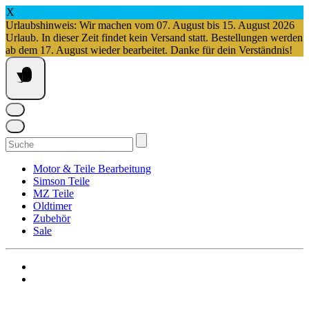
X
Urlaubshinweis: Wir machen vom 07. August bis 15. August 2026
Urlaub. In dieser Zeit findet kein Versand statt. Bestellungen werden
ab dem 17. August wieder bearbeitet. Danke für dein Verständnis!
Springe
zum
Inhalt
Suchen
nach:
Motor & Teile Bearbeitung
Simson Teile
MZ Teile
Oldtimer
Zubehör
Sale