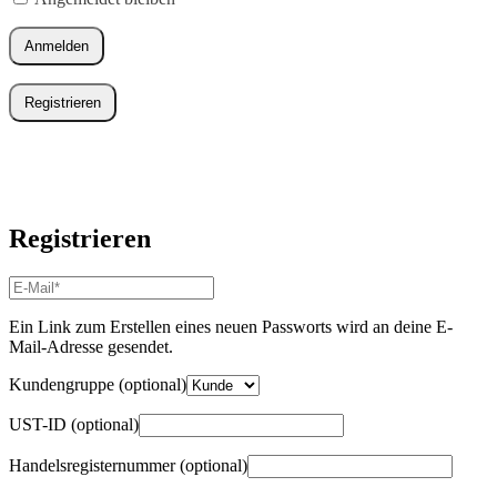
Anmelden
Registrieren
Registrieren
E-
Mail-
Adresse
*
Ein Link zum Erstellen eines neuen Passworts wird an deine E-
Erforderlich
Mail-Adresse gesendet.
Kundengruppe
(optional)
UST-ID
(optional)
Handelsregisternummer
(optional)