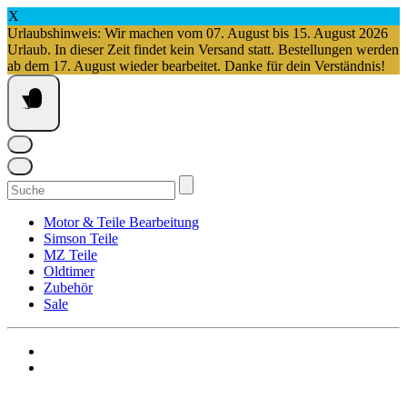
X
Urlaubshinweis: Wir machen vom 07. August bis 15. August 2026
Urlaub. In dieser Zeit findet kein Versand statt. Bestellungen werden
ab dem 17. August wieder bearbeitet. Danke für dein Verständnis!
Springe
zum
Inhalt
Suchen
nach:
Motor & Teile Bearbeitung
Simson Teile
MZ Teile
Oldtimer
Zubehör
Sale