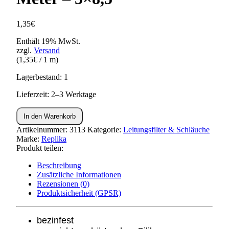
1,35
€
Enthält 19% MwSt.
zzgl.
Versand
(
1,35
€
/ 1 m)
Lagerbestand: 1
Lieferzeit: 2–3 Werktage
Benzinschlauch
In den Warenkorb
-
grün
Artikelnummer:
3113
Kategorie:
Leitungsfilter & Schläuche
-
Marke:
Replika
1
Produkt teilen:
Meter
Beschreibung
-
Zusätzliche Informationen
5x8,5
Rezensionen (0)
Menge
Produktsicherheit (GPSR)
bezinfest