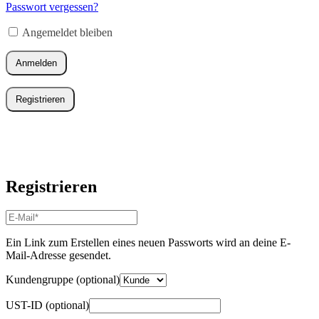
Adresse
*
Passwort vergessen?
Erforderlich
Angemeldet bleiben
Anmelden
Registrieren
Registrieren
E-
Mail-
Adresse
*
Ein Link zum Erstellen eines neuen Passworts wird an deine E-
Erforderlich
Mail-Adresse gesendet.
Kundengruppe
(optional)
UST-ID
(optional)