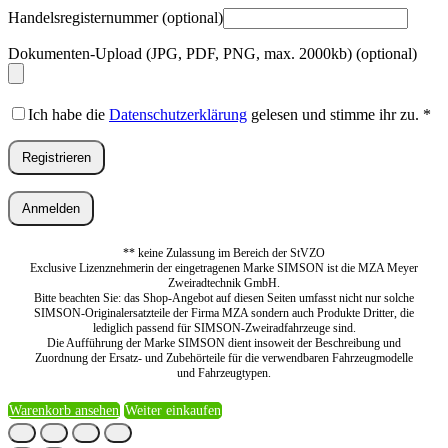
Handelsregisternummer
(optional)
Dokumenten-Upload (JPG, PDF, PNG, max. 2000kb)
(optional)
Ich habe die
Datenschutzerklärung
gelesen und stimme ihr zu.
*
Registrieren
Anmelden
** keine Zulassung im Bereich der StVZO
Exclusive Lizenznehmerin der eingetragenen Marke SIMSON ist die MZA Meyer
Zweiradtechnik GmbH.
Bitte beachten Sie: das Shop-Angebot auf diesen Seiten umfasst nicht nur solche
SIMSON-Originalersatzteile der Firma MZA sondern auch Produkte Dritter, die
lediglich passend für SIMSON-Zweiradfahrzeuge sind.
Die Aufführung der Marke SIMSON dient insoweit der Beschreibung und
Zuordnung der Ersatz- und Zubehörteile für die verwendbaren Fahrzeugmodelle
und Fahrzeugtypen.
Warenkorb ansehen
Weiter einkaufen