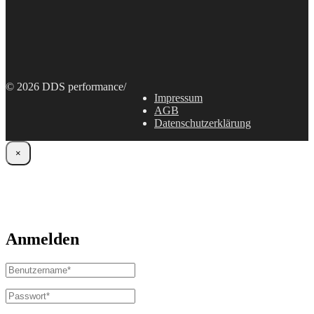
© 2026 DDS performance
/
Impressum
AGB
Datenschutzerklärung
×
Anmelden
Benutzername
oder
E-
Passwort
*
Erforderlich
Mail-