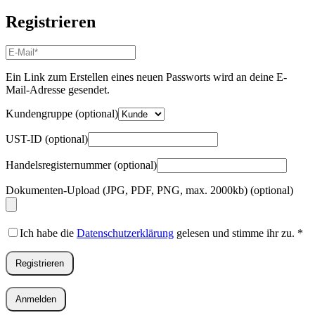
Registrieren
E-
Mail-
Adresse
*
Ein Link zum Erstellen eines neuen Passworts wird an deine E-
Erforderlich
Mail-Adresse gesendet.
Kundengruppe
(optional)
UST-ID
(optional)
Handelsregisternummer
(optional)
Dokumenten-Upload (JPG, PDF, PNG, max. 2000kb)
(optional)
Ich habe die
Datenschutzerklärung
gelesen und stimme ihr zu.
*
Registrieren
Anmelden