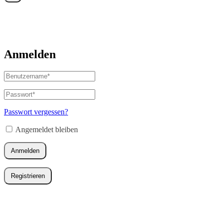
Anmelden
Benutzername
oder
E-
Passwort
*
Erforderlich
Mail-
Adresse
*
Passwort vergessen?
Erforderlich
Angemeldet bleiben
Anmelden
Registrieren