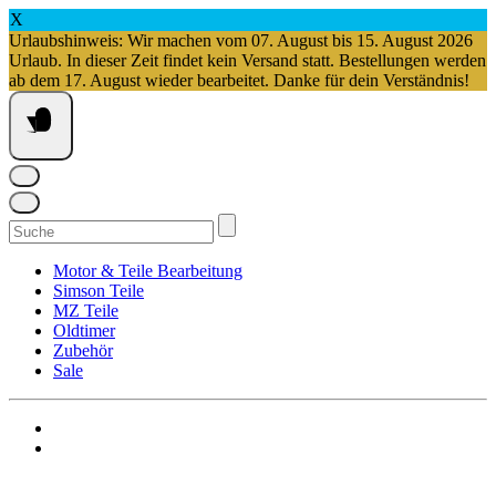
X
Urlaubshinweis: Wir machen vom 07. August bis 15. August 2026
Urlaub. In dieser Zeit findet kein Versand statt. Bestellungen werden
ab dem 17. August wieder bearbeitet. Danke für dein Verständnis!
Springe
zum
Inhalt
Suchen
nach:
Motor & Teile Bearbeitung
Simson Teile
MZ Teile
Oldtimer
Zubehör
Sale