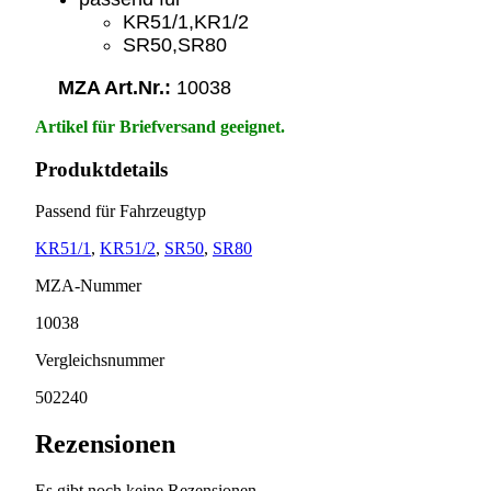
KR51/1,KR1/2
SR50,SR80
MZA Art.Nr.:
10038
Artikel für Briefversand geeignet.
Produktdetails
Passend für Fahrzeugtyp
KR51/1
,
KR51/2
,
SR50
,
SR80
MZA-Nummer
10038
Vergleichsnummer
502240
Rezensionen
Es gibt noch keine Rezensionen.