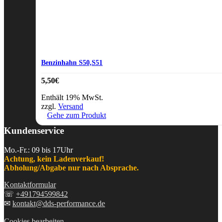
Benzinhahn S50,S51
5,50
€
Enthält 19% MwSt.
zzgl.
Versand
Gehe zum Produkt
Kundenservice
Mo.-Fr.: 09 bis 17Uhr
Achtung, kein Ladenverkauf!
Abholung/Abgabe nur nach Absprache.
Kontaktformular
☏
+491794599842
✉
kontakt@dds-performance.de
Cookies bearbeiten