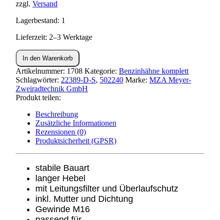
zzgl.
Versand
Lagerbestand: 1
Lieferzeit: 2–3 Werktage
Benzinhahn
In den Warenkorb
SR50,KR51
Menge
Artikelnummer:
1708
Kategorie:
Benzinhähne komplett
Schlagwörter:
22389-D-S
,
502240
Marke:
MZA Meyer-
Zweiradtechnik GmbH
Produkt teilen:
Beschreibung
Zusätzliche Informationen
Rezensionen (0)
Produktsicherheit (GPSR)
stabile Bauart
langer Hebel
mit Leitungsfilter und Überlaufschutz
inkl. Mutter und Dichtung
Gewinde M16
passend für