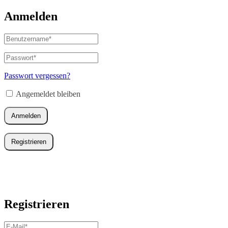
Anmelden
Benutzername
oder
E-
Passwort
*
Erforderlich
Mail-
Adresse
*
Passwort vergessen?
Erforderlich
Angemeldet bleiben
Anmelden
Registrieren
Registrieren
E-