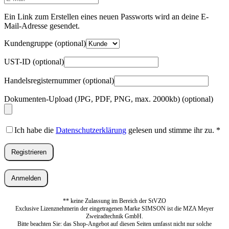
Mail-
Adresse
*
Ein Link zum Erstellen eines neuen Passworts wird an deine E-
Erforderlich
Mail-Adresse gesendet.
Kundengruppe
(optional)
UST-ID
(optional)
Handelsregisternummer
(optional)
Dokumenten-Upload (JPG, PDF, PNG, max. 2000kb)
(optional)
Ich habe die
Datenschutzerklärung
gelesen und stimme ihr zu.
*
Registrieren
Anmelden
** keine Zulassung im Bereich der StVZO
Exclusive Lizenznehmerin der eingetragenen Marke SIMSON ist die MZA Meyer
Zweiradtechnik GmbH.
Bitte beachten Sie: das Shop-Angebot auf diesen Seiten umfasst nicht nur solche