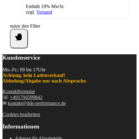
Enthält 19% MwSt.
zzgl.
Versand
nutze den Filter
Kundenservice
Mo.-Fr.: 09 bis 17Uhr
Achtung, kein Ladenverkauf!
Abholung/Abgabe nur nach Absprache.
Kontaktformular
☏
+491794599842
✉
kontakt@dds-performance.de
Cookies bearbeiten
Informationen
Adresse für Abgabeteile