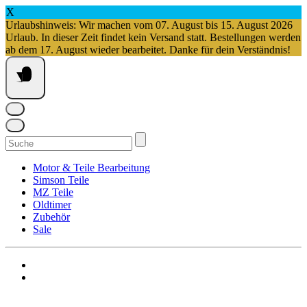
X
Urlaubshinweis: Wir machen vom 07. August bis 15. August 2026
Urlaub. In dieser Zeit findet kein Versand statt. Bestellungen werden
ab dem 17. August wieder bearbeitet. Danke für dein Verständnis!
Springe
zum
Inhalt
Suchen
nach:
Motor & Teile Bearbeitung
Simson Teile
MZ Teile
Oldtimer
Zubehör
Sale