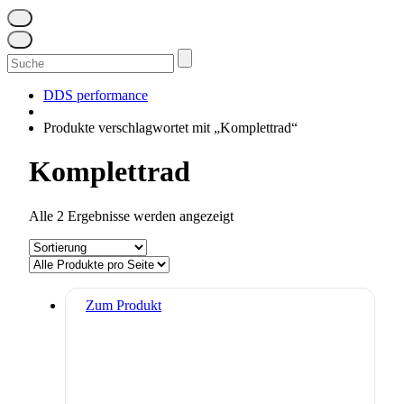
Suchen
nach:
DDS performance
Produkte verschlagwortet mit „Komplettrad“
Komplettrad
Alle 2 Ergebnisse werden angezeigt
Dieses
Zum Produkt
Produkt
weist
mehrere
Varianten
auf.
Die