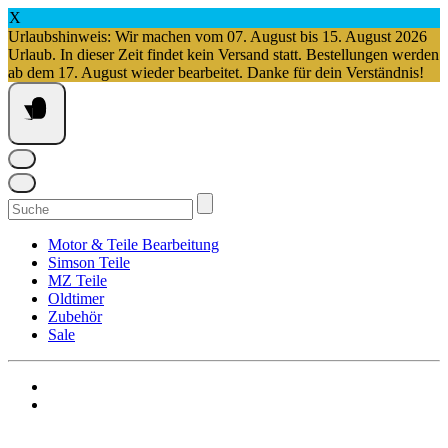
X
Urlaubshinweis: Wir machen vom 07. August bis 15. August 2026
Urlaub. In dieser Zeit findet kein Versand statt. Bestellungen werden
ab dem 17. August wieder bearbeitet. Danke für dein Verständnis!
Springe
zum
Inhalt
Suchen
nach:
Motor & Teile Bearbeitung
Simson Teile
MZ Teile
Oldtimer
Zubehör
Sale