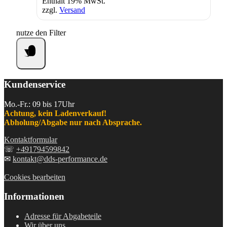
Enthält 19% MwSt.
zzgl.
Versand
nutze den Filter
Kundenservice
Mo.-Fr.: 09 bis 17Uhr
Achtung, kein Ladenverkauf!
Abholung/Abgabe nur nach Absprache.
Kontaktformular
☏
+491794599842
✉
kontakt@dds-performance.de
Cookies bearbeiten
Informationen
Adresse für Abgabeteile
Wir über uns