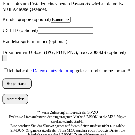
Adresse
*
Ein Link zum Erstellen eines neuen Passworts wird an deine E-
Erforderlich
Mail-Adresse gesendet.
Kundengruppe
(optional)
UST-ID
(optional)
Handelsregisternummer
(optional)
Dokumenten-Upload (JPG, PDF, PNG, max. 2000kb)
(optional)
Ich habe die
Datenschutzerklärung
gelesen und stimme ihr zu.
*
Registrieren
Anmelden
** keine Zulassung im Bereich der StVZO
Exclusive Lizenznehmerin der eingetragenen Marke SIMSON ist die MZA Meyer
Zweiradtechnik GmbH.
Bitte beachten Sie: das Shop-Angebot auf diesen Seiten umfasst nicht nur solche
SIMSON-Originalersatzteile der Firma MZA sondern auch Produkte Dritter, die