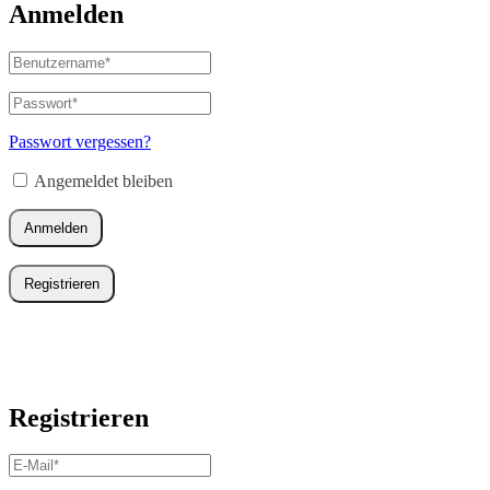
Anmelden
Benutzername
oder
E-
Passwort
*
Erforderlich
Mail-
Adresse
*
Passwort vergessen?
Erforderlich
Angemeldet bleiben
Anmelden
Registrieren
Registrieren
E-
Mail-