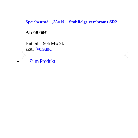
Speichenrad 1,35×19 – Stahlfelge verchromt SR2
Ab
98,90
€
Enthält 19% MwSt.
zzgl.
Versand
Dieses
Zum Produkt
Produkt
weist
mehrere
Varianten
auf.
Die
Optionen
können
auf
der
Produktseite
gewählt
werden