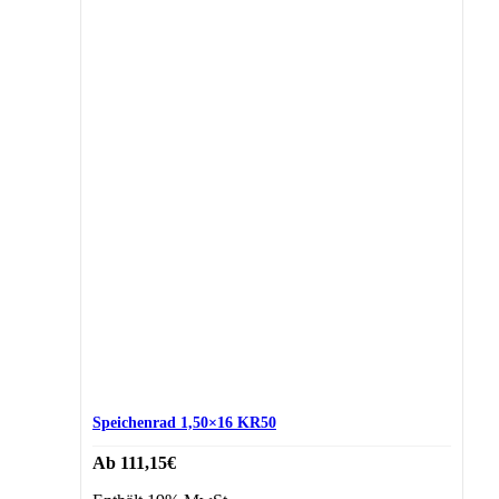
Speichenrad 1,50×16 KR50
Ab
111,15
€