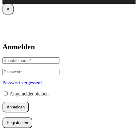
×
Anmelden
Benutzername
oder
E-
Passwort
*
Erforderlich
Mail-
Adresse
*
Passwort vergessen?
Erforderlich
Angemeldet bleiben
Anmelden
Registrieren