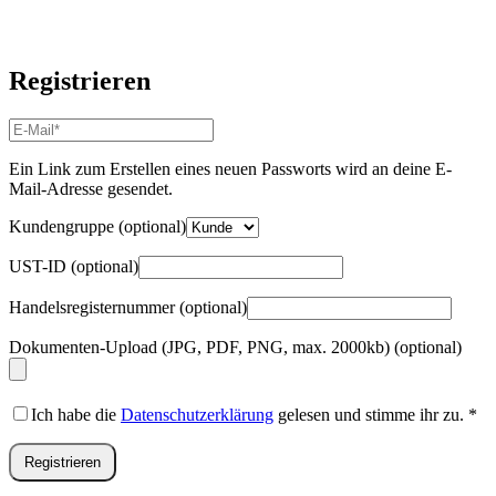
Registrieren
E-
Mail-
Adresse
*
Ein Link zum Erstellen eines neuen Passworts wird an deine E-
Erforderlich
Mail-Adresse gesendet.
Kundengruppe
(optional)
UST-ID
(optional)
Handelsregisternummer
(optional)
Dokumenten-Upload (JPG, PDF, PNG, max. 2000kb)
(optional)
Ich habe die
Datenschutzerklärung
gelesen und stimme ihr zu.
*
Registrieren