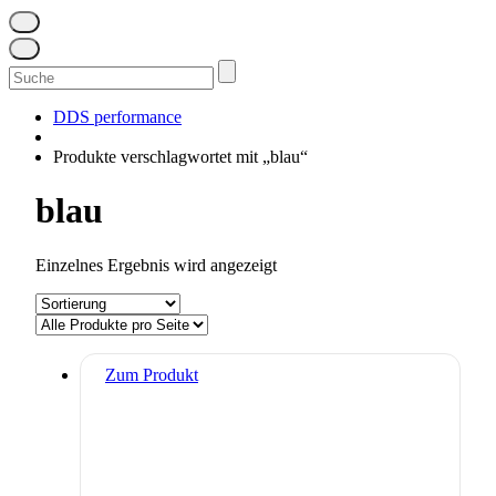
Suchen
nach:
DDS performance
Produkte verschlagwortet mit „blau“
blau
Einzelnes Ergebnis wird angezeigt
Dieses
Zum Produkt
Produkt
weist
mehrere
Varianten
auf.
Die