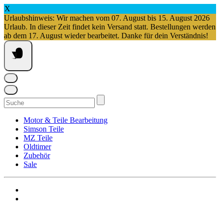
X
Urlaubshinweis: Wir machen vom 07. August bis 15. August 2026
Urlaub. In dieser Zeit findet kein Versand statt. Bestellungen werden
ab dem 17. August wieder bearbeitet. Danke für dein Verständnis!
Springe
zum
Inhalt
Suchen
nach:
Motor & Teile Bearbeitung
Simson Teile
MZ Teile
Oldtimer
Zubehör
Sale