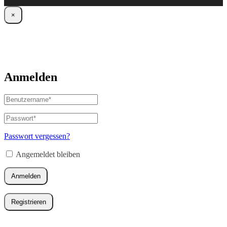
×
Anmelden
Benutzername
oder
E-
Passwort
*
Erforderlich
Mail-
Adresse
*
Passwort vergessen?
Erforderlich
Angemeldet bleiben
Anmelden
Registrieren