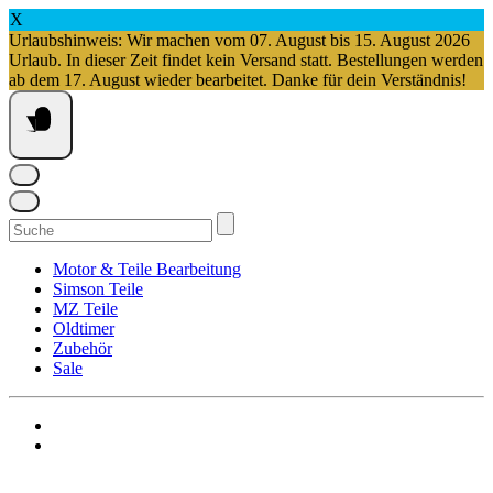
X
Urlaubshinweis: Wir machen vom 07. August bis 15. August 2026
Urlaub. In dieser Zeit findet kein Versand statt. Bestellungen werden
ab dem 17. August wieder bearbeitet. Danke für dein Verständnis!
Springe
zum
Inhalt
Suchen
nach:
Motor & Teile Bearbeitung
Simson Teile
MZ Teile
Oldtimer
Zubehör
Sale