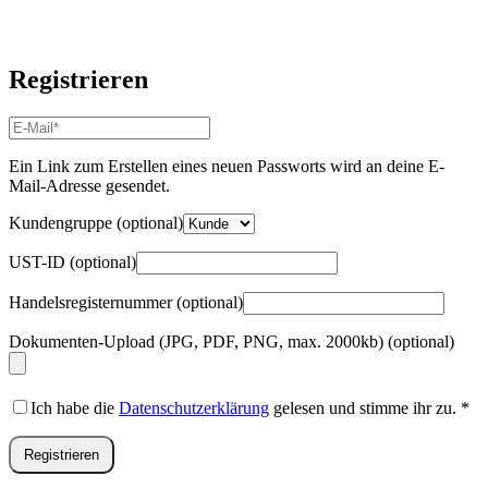
Registrieren
E-
Mail-
Adresse
*
Ein Link zum Erstellen eines neuen Passworts wird an deine E-
Erforderlich
Mail-Adresse gesendet.
Kundengruppe
(optional)
UST-ID
(optional)
Handelsregisternummer
(optional)
Dokumenten-Upload (JPG, PDF, PNG, max. 2000kb)
(optional)
Ich habe die
Datenschutzerklärung
gelesen und stimme ihr zu.
*
Registrieren