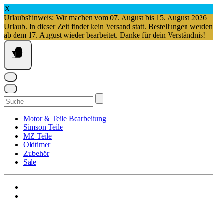
X
Urlaubshinweis: Wir machen vom 07. August bis 15. August 2026
Urlaub. In dieser Zeit findet kein Versand statt. Bestellungen werden
ab dem 17. August wieder bearbeitet. Danke für dein Verständnis!
Springe
zum
Inhalt
Suchen
nach:
Motor & Teile Bearbeitung
Simson Teile
MZ Teile
Oldtimer
Zubehör
Sale