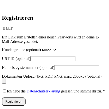
Registrieren
E-
Mail-
Adresse
*
Ein Link zum Erstellen eines neuen Passworts wird an deine E-
Erforderlich
Mail-Adresse gesendet.
Kundengruppe
(optional)
UST-ID
(optional)
Handelsregisternummer
(optional)
Dokumenten-Upload (JPG, PDF, PNG, max. 2000kb)
(optional)
Ich habe die
Datenschutzerklärung
gelesen und stimme ihr zu.
*
Registrieren