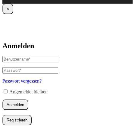
×
Anmelden
Benutzername
oder
E-
Passwort
*
Erforderlich
Mail-
Adresse
*
Passwort vergessen?
Erforderlich
Angemeldet bleiben
Anmelden
Registrieren