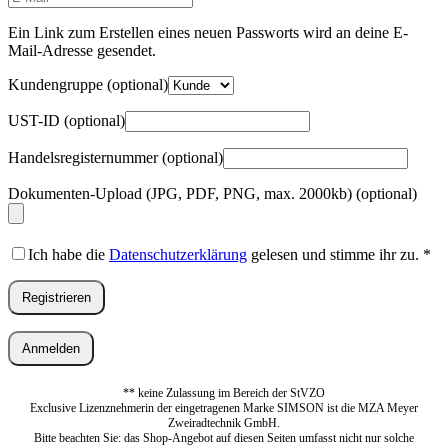
Mail-
Adresse
*
Ein Link zum Erstellen eines neuen Passworts wird an deine E-
Erforderlich
Mail-Adresse gesendet.
Kundengruppe
(optional)
UST-ID
(optional)
Handelsregisternummer
(optional)
Dokumenten-Upload (JPG, PDF, PNG, max. 2000kb)
(optional)
Ich habe die
Datenschutzerklärung
gelesen und stimme ihr zu.
*
Registrieren
Anmelden
** keine Zulassung im Bereich der StVZO
Exclusive Lizenznehmerin der eingetragenen Marke SIMSON ist die MZA Meyer
Zweiradtechnik GmbH.
Bitte beachten Sie: das Shop-Angebot auf diesen Seiten umfasst nicht nur solche