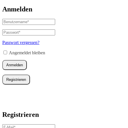
Anmelden
Benutzername
oder
E-
Passwort
*
Erforderlich
Mail-
Adresse
*
Passwort vergessen?
Erforderlich
Angemeldet bleiben
Anmelden
Registrieren
Registrieren
E-