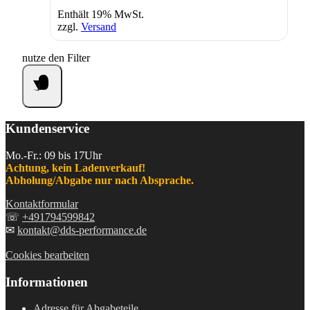
Enthält 19% MwSt.
zzgl.
Versand
nutze den Filter
Kundenservice
Mo.-Fr.: 09 bis 17Uhr
Achtung, kein Ladenverkauf!
Abholung/Abgabe nur nach Absprache.
Kontaktformular
☏
+491794599842
✉
kontakt@dds-performance.de
Cookies bearbeiten
Informationen
Adresse für Abgabeteile