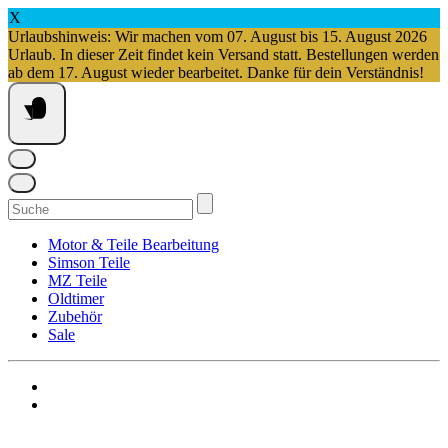
X
Urlaubshinweis: Wir machen vom 07. August bis 15. August 2026
Urlaub. In dieser Zeit findet kein Versand statt. Bestellungen werden
ab dem 17. August wieder bearbeitet. Danke für dein Verständnis!
Springe
zum
Inhalt
Suchen
nach:
Motor & Teile Bearbeitung
Simson Teile
MZ Teile
Oldtimer
Zubehör
Sale