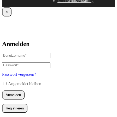
Datenschutzerklärung
×
Anmelden
Benutzername
oder
E-
Passwort
*
Erforderlich
Mail-
Adresse
*
Passwort vergessen?
Erforderlich
Angemeldet bleiben
Anmelden
Registrieren