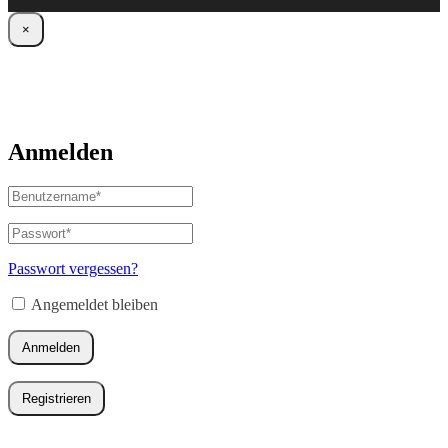
×
Anmelden
Benutzername
oder
E-
Passwort
*
Erforderlich
Mail-
Adresse
*
Passwort vergessen?
Erforderlich
Angemeldet bleiben
Anmelden
Registrieren