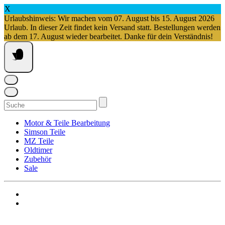
X
Urlaubshinweis: Wir machen vom 07. August bis 15. August 2026
Urlaub. In dieser Zeit findet kein Versand statt. Bestellungen werden
ab dem 17. August wieder bearbeitet. Danke für dein Verständnis!
Springe
zum
Inhalt
Suchen
nach:
Motor & Teile Bearbeitung
Simson Teile
MZ Teile
Oldtimer
Zubehör
Sale