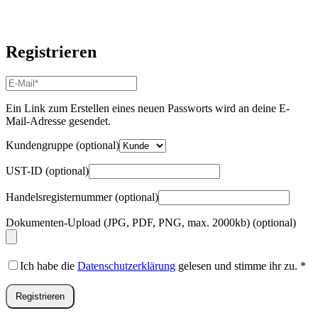
Registrieren
E-
Mail-
Adresse
*
Ein Link zum Erstellen eines neuen Passworts wird an deine E-
Erforderlich
Mail-Adresse gesendet.
Kundengruppe
(optional)
UST-ID
(optional)
Handelsregisternummer
(optional)
Dokumenten-Upload (JPG, PDF, PNG, max. 2000kb)
(optional)
Ich habe die
Datenschutzerklärung
gelesen und stimme ihr zu.
*
Registrieren