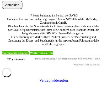
Anmelden
** keine Zulassung im Bereich der StVZO
Exclusive Lizenznehmerin der eingetragenen Marke SIMSON ist die MZA Meyer
Zweiradtechnik GmbH.
Bitte beachten Sie: das Shop-Angebot auf diesen Seiten umfasst nicht nur solche
SIMSON-Originalersatzteile der Firma MZA sondern auch Produkte Dritter, die
lediglich passend für SIMSON-Zweiradfahrzeuge sind.
Die Aufführung der Marke SIMSON dient insoweit der Beschreibung und
Zuordnung der Ersatz- und Zubehörteile für die verwendbaren Fahrzeugmodelle
und Fahrzeugtypen.
Warenkorb ansehen
Weiter einkaufen
Datenschutzerklärung
/
Mit Stolz präsentiert von WordPress
Theme:
DDS performance
WordPress Theme Atomion.
Vertrag widerrufen