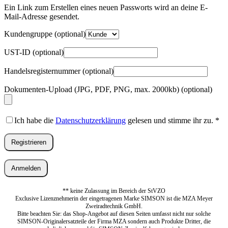
Adresse
*
Ein Link zum Erstellen eines neuen Passworts wird an deine E-
Erforderlich
Mail-Adresse gesendet.
Kundengruppe
(optional)
UST-ID
(optional)
Handelsregisternummer
(optional)
Dokumenten-Upload (JPG, PDF, PNG, max. 2000kb)
(optional)
Ich habe die
Datenschutzerklärung
gelesen und stimme ihr zu.
*
Registrieren
Anmelden
** keine Zulassung im Bereich der StVZO
Exclusive Lizenznehmerin der eingetragenen Marke SIMSON ist die MZA Meyer
Zweiradtechnik GmbH.
Bitte beachten Sie: das Shop-Angebot auf diesen Seiten umfasst nicht nur solche
SIMSON-Originalersatzteile der Firma MZA sondern auch Produkte Dritter, die