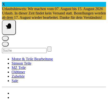
X
Urlaubshinweis: Wir machen vom 07. August bis 15. August 2026
Urlaub. In dieser Zeit findet kein Versand statt. Bestellungen werden
ab dem 17. August wieder bearbeitet. Danke für dein Verständnis!
Springe
zum
Inhalt
Suchen
nach:
Motor & Teile Bearbeitung
Simson Teile
MZ Teile
Oldtimer
Zubehör
Sale