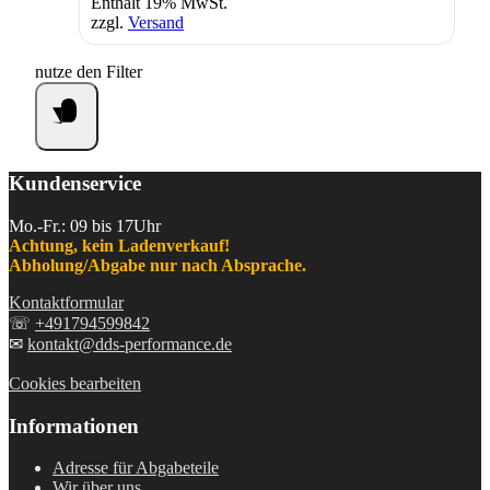
Enthält 19% MwSt.
zzgl.
Versand
nutze den Filter
Kundenservice
Mo.-Fr.: 09 bis 17Uhr
Achtung, kein Ladenverkauf!
Abholung/Abgabe nur nach Absprache.
Kontaktformular
☏
+491794599842
✉
kontakt@dds-performance.de
Cookies bearbeiten
Informationen
Adresse für Abgabeteile
Wir über uns