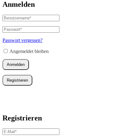
Anmelden
Benutzername
oder
E-
Passwort
*
Erforderlich
Mail-
Adresse
*
Passwort vergessen?
Erforderlich
Angemeldet bleiben
Anmelden
Registrieren
Registrieren
E-
Mail-