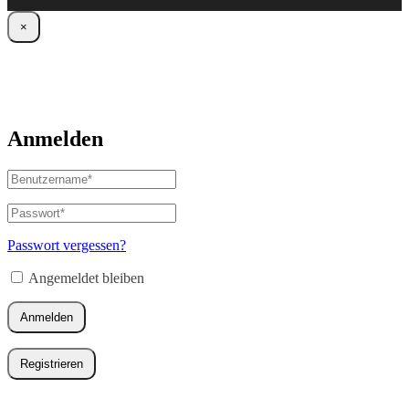
×
Anmelden
Benutzername
oder
E-
Passwort
*
Erforderlich
Mail-
Adresse
*
Passwort vergessen?
Erforderlich
Angemeldet bleiben
Anmelden
Registrieren