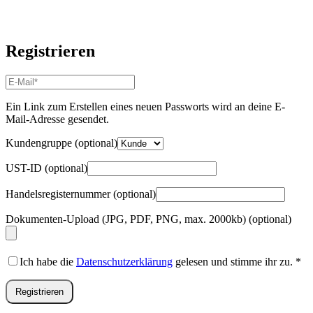
Registrieren
E-
Mail-
Adresse
*
Ein Link zum Erstellen eines neuen Passworts wird an deine E-
Erforderlich
Mail-Adresse gesendet.
Kundengruppe
(optional)
UST-ID
(optional)
Handelsregisternummer
(optional)
Dokumenten-Upload (JPG, PDF, PNG, max. 2000kb)
(optional)
Ich habe die
Datenschutzerklärung
gelesen und stimme ihr zu.
*
Registrieren