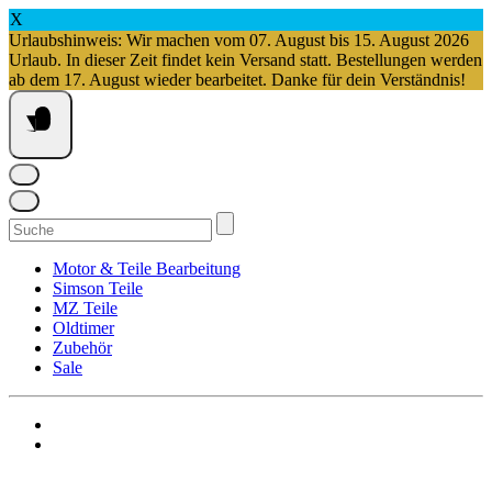
X
Urlaubshinweis: Wir machen vom 07. August bis 15. August 2026
Urlaub. In dieser Zeit findet kein Versand statt. Bestellungen werden
ab dem 17. August wieder bearbeitet. Danke für dein Verständnis!
Springe
zum
Inhalt
Suchen
nach:
Motor & Teile Bearbeitung
Simson Teile
MZ Teile
Oldtimer
Zubehör
Sale