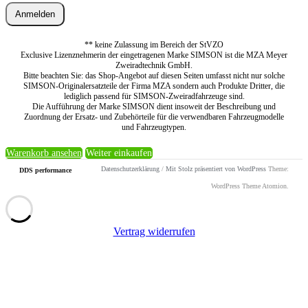
Anmelden
** keine Zulassung im Bereich der StVZO
Exclusive Lizenznehmerin der eingetragenen Marke SIMSON ist die MZA Meyer
Zweiradtechnik GmbH.
Bitte beachten Sie: das Shop-Angebot auf diesen Seiten umfasst nicht nur solche
SIMSON-Originalersatzteile der Firma MZA sondern auch Produkte Dritter, die
lediglich passend für SIMSON-Zweiradfahrzeuge sind.
Die Aufführung der Marke SIMSON dient insoweit der Beschreibung und
Zuordnung der Ersatz- und Zubehörteile für die verwendbaren Fahrzeugmodelle
und Fahrzeugtypen.
Warenkorb ansehen
Weiter einkaufen
Datenschutzerklärung
/
Mit Stolz präsentiert von WordPress
Theme:
DDS performance
WordPress Theme Atomion.
Vertrag widerrufen