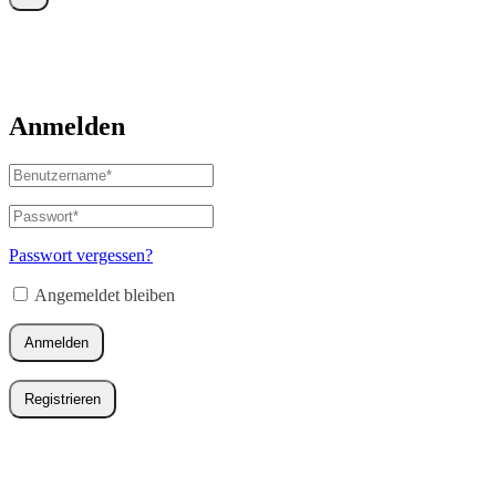
Anmelden
Benutzername
oder
E-
Passwort
*
Erforderlich
Mail-
Adresse
*
Passwort vergessen?
Erforderlich
Angemeldet bleiben
Anmelden
Registrieren