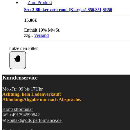
Zum Produkt
Set: 2 Blinker vorn rund (Klarglas) S50,S51,SR50
15,00
€
Enthält 19% MwSt.
zzgl.
Versand
nutze den Filter
Kundenservice
Mo.-Fr.: 09 bis 17Uhr
Achtung, kein Ladenverkauf!
Abholung/Abgabe nur nach Absprache.
Kontaktformular
☏
+491794599842
✉
kontakt@dds-performance.de