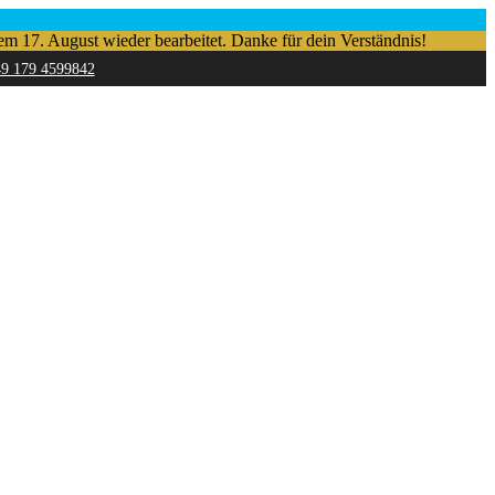
em 17. August wieder bearbeitet. Danke für dein Verständnis!
49 179 4599842