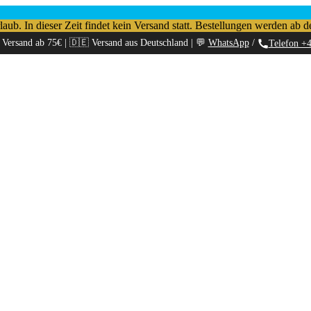
b. In dieser Zeit findet kein Versand statt. Bestellungen werden ab d
 Versand ab 75€ | 🇩🇪 Versand aus Deutschland | 💬
WhatsApp
/
Telefon +