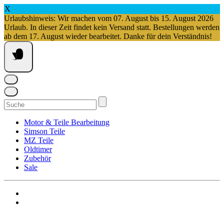
X
Urlaubshinweis: Wir machen vom 07. August bis 15. August 2026
Urlaub. In dieser Zeit findet kein Versand statt. Bestellungen werden
ab dem 17. August wieder bearbeitet. Danke für dein Verständnis!
Springe
zum
Inhalt
Suchen
nach:
Motor & Teile Bearbeitung
Simson Teile
MZ Teile
Oldtimer
Zubehör
Sale