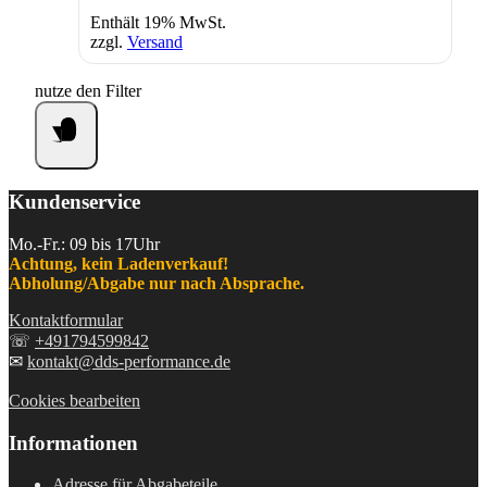
Enthält 19% MwSt.
zzgl.
Versand
nutze den Filter
Kundenservice
Mo.-Fr.: 09 bis 17Uhr
Achtung, kein Ladenverkauf!
Abholung/Abgabe nur nach Absprache.
Kontaktformular
☏
+491794599842
✉
kontakt@dds-performance.de
Cookies bearbeiten
Informationen
Adresse für Abgabeteile