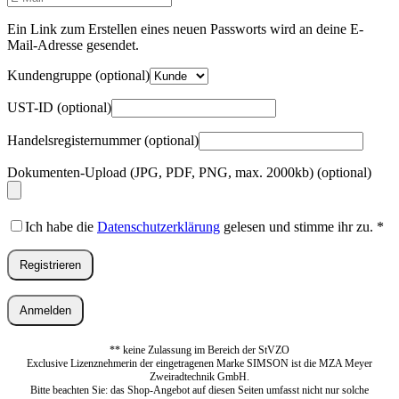
Mail-
Adresse
*
Ein Link zum Erstellen eines neuen Passworts wird an deine E-
Erforderlich
Mail-Adresse gesendet.
Kundengruppe
(optional)
UST-ID
(optional)
Handelsregisternummer
(optional)
Dokumenten-Upload (JPG, PDF, PNG, max. 2000kb)
(optional)
Ich habe die
Datenschutzerklärung
gelesen und stimme ihr zu.
*
Registrieren
Anmelden
** keine Zulassung im Bereich der StVZO
Exclusive Lizenznehmerin der eingetragenen Marke SIMSON ist die MZA Meyer
Zweiradtechnik GmbH.
Bitte beachten Sie: das Shop-Angebot auf diesen Seiten umfasst nicht nur solche