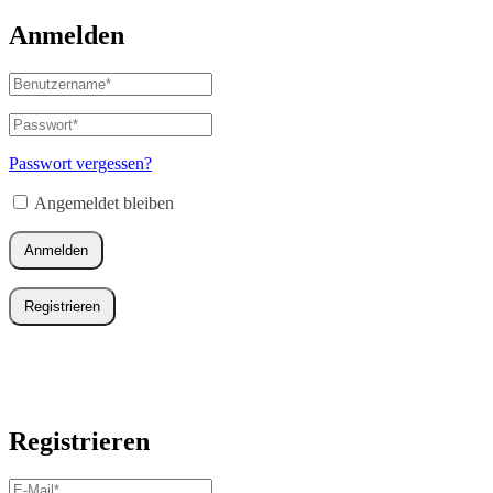
Anmelden
Benutzername
oder
E-
Passwort
*
Erforderlich
Mail-
Adresse
*
Passwort vergessen?
Erforderlich
Angemeldet bleiben
Anmelden
Registrieren
Registrieren
E-