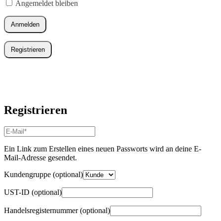
Angemeldet bleiben
Anmelden
Registrieren
Registrieren
E-
Mail-
Adresse
*
Ein Link zum Erstellen eines neuen Passworts wird an deine E-
Erforderlich
Mail-Adresse gesendet.
Kundengruppe
(optional)
UST-ID
(optional)
Handelsregisternummer
(optional)