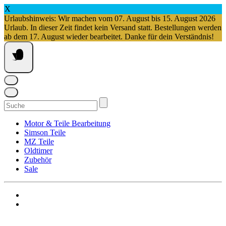
X
Urlaubshinweis: Wir machen vom 07. August bis 15. August 2026
Urlaub. In dieser Zeit findet kein Versand statt. Bestellungen werden
ab dem 17. August wieder bearbeitet. Danke für dein Verständnis!
Springe
zum
Inhalt
Suchen
nach:
Motor & Teile Bearbeitung
Simson Teile
MZ Teile
Oldtimer
Zubehör
Sale