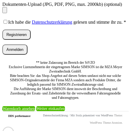
Dokumenten-Upload (JPG, PDF, PNG, max. 2000kb)
(optional)
Ich habe die
Datenschutzerklärung
gelesen und stimme ihr zu.
*
Registrieren
Anmelden
** keine Zulassung im Bereich der StVZO
Exclusive Lizenznehmerin der eingetragenen Marke SIMSON ist die MZA Meyer
Zweiradtechnik GmbH.
Bitte beachten Sie: das Shop-Angebot auf diesen Seiten umfasst nicht nur solche
SIMSON-Originalersatzteile der Firma MZA sondern auch Produkte Dritter, die
lediglich passend für SIMSON-Zweiradfahrzeuge sind.
Die Aufführung der Marke SIMSON dient insoweit der Beschreibung und
Zuordnung der Ersatz- und Zubehörteile für die verwendbaren Fahrzeugmodelle
und Fahrzeugtypen.
Warenkorb ansehen
Weiter einkaufen
Datenschutzerklärung
/
Mit Stolz präsentiert von WordPress
Theme:
DDS performance
WordPress Theme Atomion.