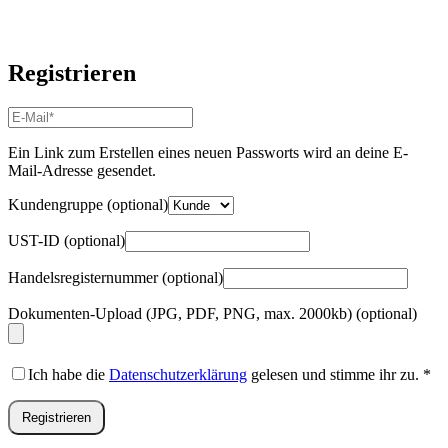
Registrieren
E-
Mail-
Adresse
*
Ein Link zum Erstellen eines neuen Passworts wird an deine E-
Erforderlich
Mail-Adresse gesendet.
Kundengruppe
(optional)
UST-ID
(optional)
Handelsregisternummer
(optional)
Dokumenten-Upload (JPG, PDF, PNG, max. 2000kb)
(optional)
Ich habe die
Datenschutzerklärung
gelesen und stimme ihr zu.
*
Registrieren