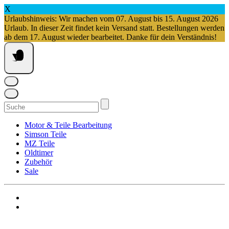
X
Urlaubshinweis: Wir machen vom 07. August bis 15. August 2026
Urlaub. In dieser Zeit findet kein Versand statt. Bestellungen werden
ab dem 17. August wieder bearbeitet. Danke für dein Verständnis!
Springe
zum
Inhalt
Suchen
nach:
Motor & Teile Bearbeitung
Simson Teile
MZ Teile
Oldtimer
Zubehör
Sale