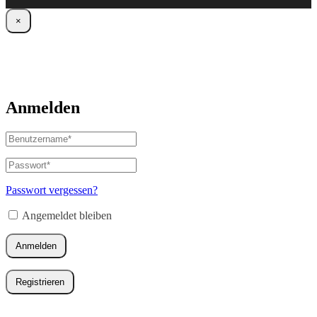
×
Anmelden
Benutzername
oder
E-
Passwort
*
Erforderlich
Mail-
Adresse
*
Passwort vergessen?
Erforderlich
Angemeldet bleiben
Anmelden
Registrieren