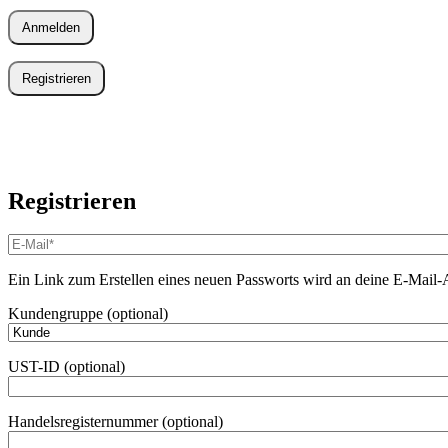
Anmelden
Registrieren
Registrieren
E-
Mail-
Adresse
*
Ein Link zum Erstellen eines neuen Passworts wird an deine E-Mail-
Erforderlich
Kundengruppe
(optional)
UST-ID
(optional)
Handelsregisternummer
(optional)