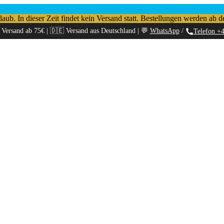
b. In dieser Zeit findet kein Versand statt. Bestellungen werden ab d
 Versand ab 75€ | 🇩🇪 Versand aus Deutschland | 💬
WhatsApp
/
Telefon +