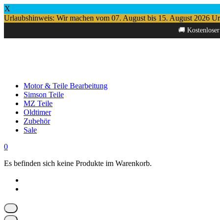
X
Urlaubshinweis: Wir machen vom 07. August bis 15. August 2026 Urlau
Springe
🚚 Kostenloser
zum
Inhalt
Motor & Teile Bearbeitung
Simson Teile
MZ Teile
Oldtimer
Zubehör
Sale
0
Es befinden sich keine Produkte im Warenkorb.