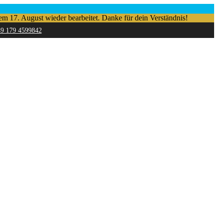
em 17. August wieder bearbeitet. Danke für dein Verständnis!
49 179 4599842