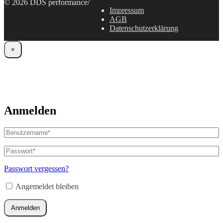
© 2026 DDS performance
/
Impressum
AGB
Datenschutzerklärung
×
Anmelden
Benutzername
oder
E-
Passwort
*
Erforderlich
Mail-
Adresse
*
Passwort vergessen?
Erforderlich
Angemeldet bleiben
Anmelden