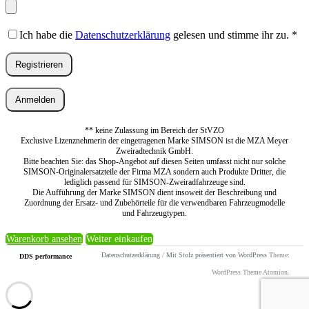
Ich habe die
Datenschutzerklärung
gelesen und stimme ihr zu.
*
Registrieren
Anmelden
** keine Zulassung im Bereich der StVZO
Exclusive Lizenznehmerin der eingetragenen Marke SIMSON ist die MZA Meyer
Zweiradtechnik GmbH.
Bitte beachten Sie: das Shop-Angebot auf diesen Seiten umfasst nicht nur solche
SIMSON-Originalersatzteile der Firma MZA sondern auch Produkte Dritter, die
lediglich passend für SIMSON-Zweiradfahrzeuge sind.
Die Aufführung der Marke SIMSON dient insoweit der Beschreibung und
Zuordnung der Ersatz- und Zubehörteile für die verwendbaren Fahrzeugmodelle
und Fahrzeugtypen.
Warenkorb ansehen
Weiter einkaufen
Datenschutzerklärung
/
Mit Stolz präsentiert von WordPress
Theme:
DDS performance
WordPress Theme Atomion.