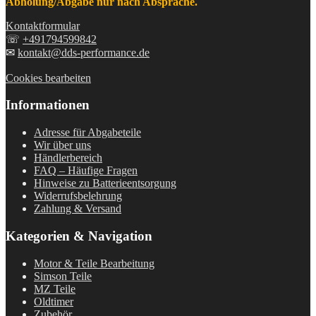
Abholung/Abgabe nur nach Absprache.
Kontaktformular
☏
+491794599842
✉
kontakt@dds-performance.de
Cookies bearbeiten
Informationen
Adresse für Abgabeteile
Wir über uns
Händlerbereich
FAQ – Häufige Fragen
Hinweise zu Batterieentsorgung
Widerrufsbelehrung
Zahlung & Versand
Kategorien & Navigation
Motor & Teile Bearbeitung
Simson Teile
MZ Teile
Oldtimer
Zubehör