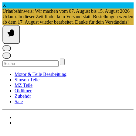
X
Urlaubshinweis: Wir machen vom 07. August bis 15. August 2026
Urlaub. In dieser Zeit findet kein Versand statt. Bestellungen werden
ab dem 17. August wieder bearbeitet. Danke für dein Verständnis!
Springe
zum
Inhalt
Suchen
nach:
Motor & Teile Bearbeitung
Simson Teile
MZ Teile
Oldtimer
Zubehör
Sale