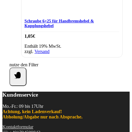
Schraube 6×25 für Handbremshebel &
Kupplungshebel
1,05
€
Enthält 19% MwSt.
zzgl.
Versand
nutze den Filter
Kundenservice
Mo.-Fr.: 09 bis 17Uhr
Achtung, kein Ladenverkauf!
Abholung/Abgabe nur nach Absprache.
Kontaktformular