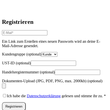
Registrieren
E-
Mail-
Adresse
*
Ein Link zum Erstellen eines neuen Passworts wird an deine E-
Erforderlich
Mail-Adresse gesendet.
Kundengruppe
(optional)
UST-ID
(optional)
Handelsregisternummer
(optional)
Dokumenten-Upload (JPG, PDF, PNG, max. 2000kb)
(optional)
Ich habe die
Datenschutzerklärung
gelesen und stimme ihr zu.
*
Registrieren