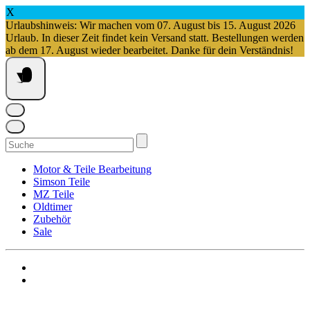
X
Urlaubshinweis: Wir machen vom 07. August bis 15. August 2026
Urlaub. In dieser Zeit findet kein Versand statt. Bestellungen werden
ab dem 17. August wieder bearbeitet. Danke für dein Verständnis!
Springe
zum
Inhalt
Suchen
nach:
Motor & Teile Bearbeitung
Simson Teile
MZ Teile
Oldtimer
Zubehör
Sale