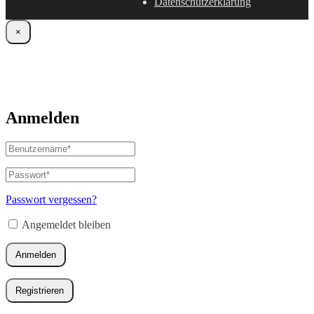
Datenschutzerklärung
×
Anmelden
Benutzername
oder
E-
Passwort
*
Erforderlich
Mail-
Adresse
*
Passwort vergessen?
Erforderlich
Angemeldet bleiben
Anmelden
Registrieren